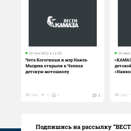
05 сен 2022 в 11:03
26 июл 
Чета Когогиных и мэр Наиль
«КАМАЗ
Магдеев открыли в Челнах
детско
детскую мотошколу
«Наико
2863
0
0
1085
2
Подпишись на рассылку “ВЕС