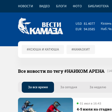
НОВОСТИ
ВИДЕО
БЛОГИ
ФОТО
БИБЛИОТЕКА
Казань
USD
81.4077
Наб.Ч
EUR
94.0585
#КСЮША И КАТЮША
#КАМАЗХИТ
Все новости по тегу #НАИКОМ АРЕНА
За все время
За сегодня
За неделю
01 июл в 16:43
4-5 июля на стади