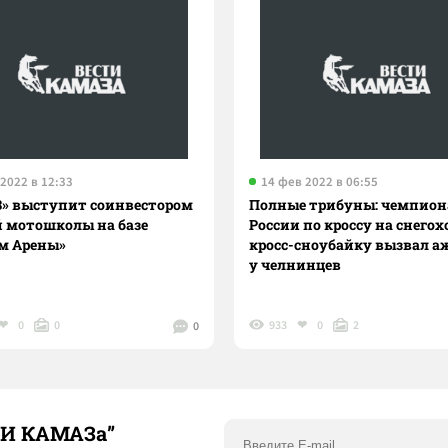
2022 в 12:33
14 фев 2022 в 06:55
» выступит соинвестором
Полные трибуны: чемпион
й мотошколы на базе
России по кроссу на снегох
м Арены»
кросс-сноубайку вызвал 
у челнинцев
0
0
933
0
2
0
ТИ КАМАЗа”