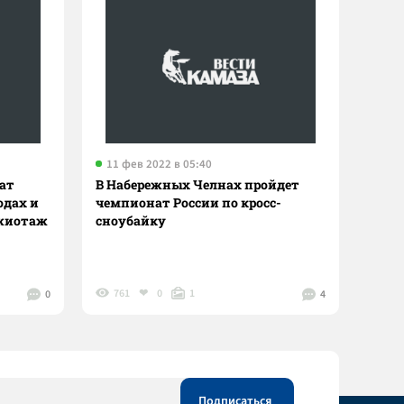
11 фев 2022 в 05:40
ат
В Набережных Челнах пройдет
одах и
чемпионат России по кросс-
ажиотаж
сноубайку
761
0
1
0
4