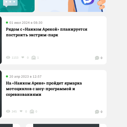
01 июл 2024 в 08:30
Рядом с «Наиком Ареной» планируется
построить экстрим-парк
1153
0
1
0
20 апр 2023 в 12:57
На «Наиком Арене» пройдет ярмарка
мотоциклов с шоу-программой и
соревнованиями
345
0
0
0