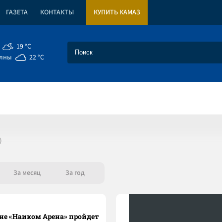
ГАЗЕТА
КОНТАКТЫ
КУПИТЬ КАМАЗ
19 °C
елны
22 °C
За месяц
За год
оне «Наиком Арена» пройдет