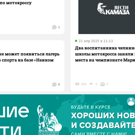
по мотокроссу
1
21 апр 2025 в 11:13
Два воспитанника челнин
не может появиться лагерь
школы мотокросса заняли
 спорта на базе «Наиком
места на чемпионате Мари
850
0
0
8