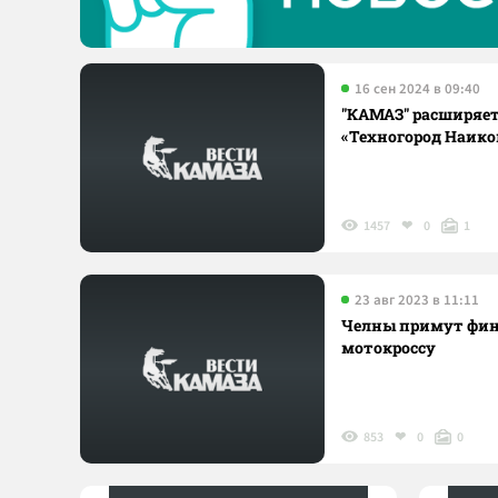
16 сен 2024 в 09:40
"КАМАЗ" расширяет
«Техногород Наик
1457
0
1
23 авг 2023 в 11:11
Челны примут фин
мотокроссу
853
0
0