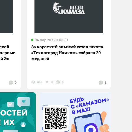
04 мар 2025 в 08:01
ской
За короткий зимний сезон школа
 первые
«Техногород Наиком» собрала 20
й Эл
медалей
689
0
0
0
1