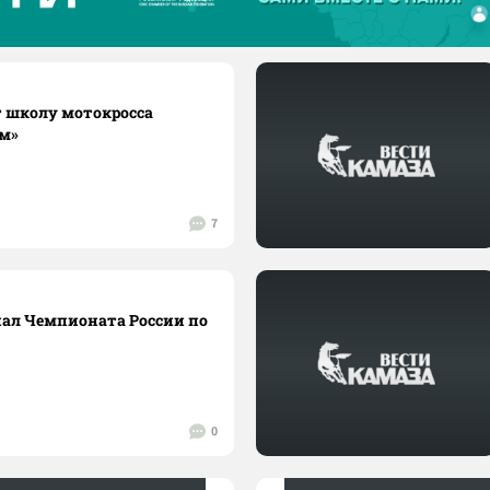
 школу мотокросса
ом»
7
ал Чемпионата России по
0