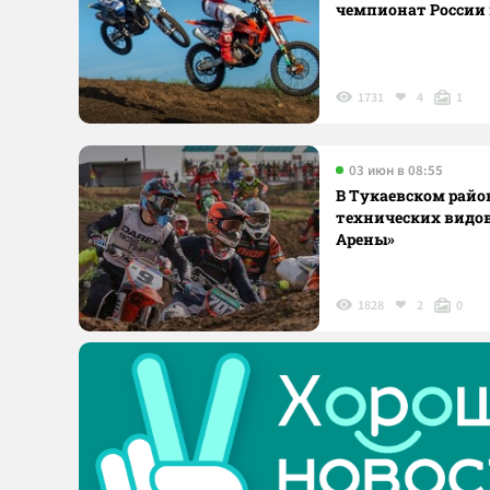
чемпионат России 
1731
4
1
03 июн в 08:55
В Тукаевском райо
технических видов
Арены»
1828
2
0