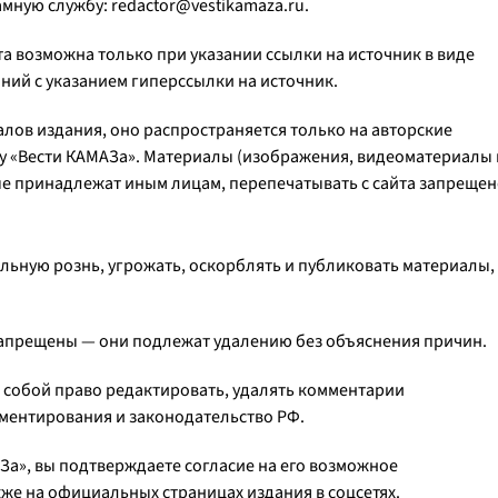
мную службу: redactor@vestikamaza.ru.
та возможна только при указании ссылки на источник в виде
аний с указанием гиперссылки на источник.
иалов издания, оно распространяется только на авторские
у «Вести КАМАЗа». Материалы (изображения, видеоматериалы 
ые принадлежат иным лицам, перепечатывать с сайта запрещен
льную рознь, угрожать, оскорблять и публиковать материалы,
запрещены — они подлежат удалению без объяснения причин.
за собой право редактировать, удалять комментарии
ментирования и законодательство РФ.
АЗа», вы подтверждаете согласие на его возможное
же на официальных страницах издания в соцсетях.