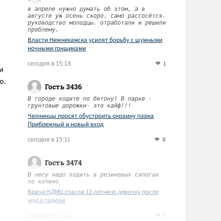
в апреле нужно думать об этом, а в
августе уж осень скоро. само рассосётся.
руководство молодцы. отработали и решили
проблему.
Власти Нижнекамска усилят борьбу с шумными
ночными гонщиками
1
сегодня в 15:18
и
о.
Гость 3436
В городе ходите по бетону! В парке -
грунтовые дорожки- это кайф!!!
Челнинцы просят обустроить окраину парка
Прибрежный и новый вход
0
сегодня в 15:11
Гость 3474
В лесу надо ходить в резиновых сапогах
по колено
Врачи КДМЦ спасли 12-летнюю девочку после
укуса гадюки
1
сегодня в 15:05