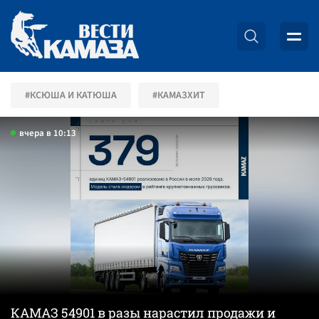
#КСЮША И КАТЮША
#КАМАЗХИТ
вчера в 10:13
КАМАЗ 54901 в разы нарастил продажи и