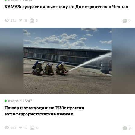
КАМАЗы украсили выставку на Дне строителя в Челнах
271
0
3
0
вчера в 15:47
Пожар и эвакуация: на РИЗе прошли
антитеррористические учения
253
1
6
0