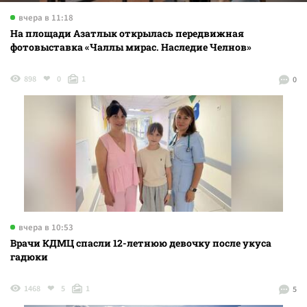
вчера в 11:18
На площади Азатлык открылась передвижная
фотовыставка «Чаллы мирас. Наследие Челнов»
898
0
1
0
вчера в 10:53
Врачи КДМЦ спасли 12-летнюю девочку после укуса
гадюки
1468
5
1
5