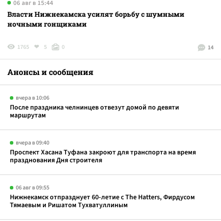
06 авг в 15:44
Власти Нижнекамска усилят борьбу с шумными
ночными гонщиками
1765
5
0
14
Анонсы и сообщения
вчера в 10:06
После праздника челнинцев отвезут домой по девяти
маршрутам
вчера в 09:40
Проспект Хасана Туфана закроют для транспорта на время
празднования Дня строителя
06 авг в 09:55
Нижнекамск отпразднует 60-летие с The Hatters, Фирдусом
Тямаевым и Ришатом Тухватуллиным