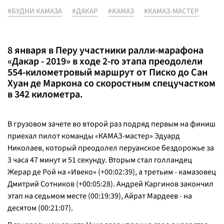
#БУДНИ КАМАЗА
#ДАКАР
#КАМАЗ
#КАМАЗ-МАСТЕР
8 января в Перу участники ралли-марафона
«Дакар - 2019» в ходе 2-го этапа преодолели
554-километровый маршрут от Писко до Сан
Хуан де Маркона со скоростным спецучастком
в 342 километра.
В грузовом зачете во второй раз подряд первым на финиш
приехал пилот команды «КАМАЗ-мастер» Эдуард
Николаев, который преодолел перуанское бездорожье за
3 часа 47 минут и 51 секунду. Вторым стал голландец
Жерар де Рой на «Ивеко» (+00:02:39), а третьим - камазовец
Дмитрий Сотников (+00:05:28). Андрей Каргинов закончил
этап на седьмом месте (00:19:39), Айрат Мардеев - на
десятом (00:21:07).