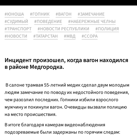
#ЮНОША
#ГОПНИК
#ВАГОН
#ЗАМЕЧАНИЕ
#СУДИМЫЙ
#ПОВЕДЕНИЕ
#НАБЕРЕЖНЫЕ ЧЕЛНЫ
#ТРАНСПОРТ
#НОВОСТИ РЕСПУБЛИКИ
#ПОЛИЦИЯ
#НОВОСТИ
#ТАТАРСТАН
#МВД
#ССОРА
Инцидент произошел, когда вагон находился
в районе Медгородка.
В салоне трамвая 55-летний медик сделал двум молодым
людям замечание по поводу их недостойного поведения,
чем разозлил последних. Гопники избили взрослого
мужчину и покинули вагон. Очевидцы вызвали полицию
на место происшествия.
В итоге благодаря камерам видеонаблюдения
подозреваемые были задержаны по горячим следам: