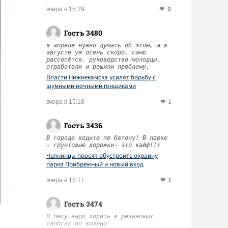
0
вчера в 15:29
Гость 3480
в апреле нужно думать об этом, а в
августе уж осень скоро. само
рассосётся. руководство молодцы.
отработали и решили проблему.
Власти Нижнекамска усилят борьбу с
шумными ночными гонщиками
1
вчера в 15:18
Гость 3436
В городе ходите по бетону! В парке
- грунтовые дорожки- это кайф!!!
Челнинцы просят обустроить окраину
парка Прибрежный и новый вход
1
вчера в 15:11
Гость 3474
В лесу надо ходить в резиновых
сапогах по колено