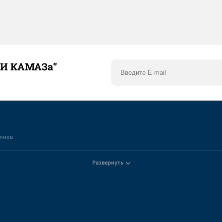
ТИ КАМАЗа”
елнов
Развернуть