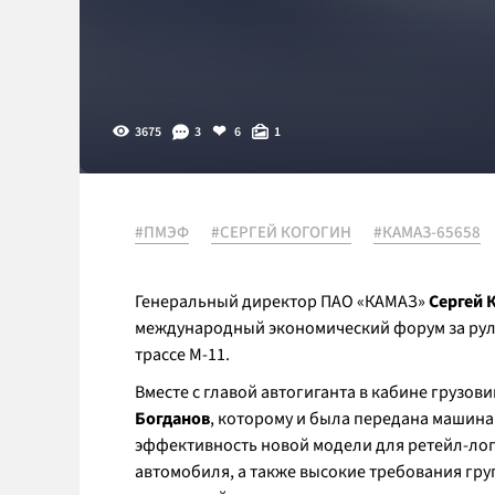
3675
3
6
1
#ПМЭФ
#СЕРГЕЙ КОГОГИН
#КАМАЗ-65658
Генеральный директор ПАО «КАМАЗ»
Сергей 
международный экономический форум за ру
трассе М-11.
Вместе с главой автогиганта в кабине грузов
Богданов
, которому и была передана машин
эффективность новой модели для ретейл-лог
автомобиля, а также высокие требования груп