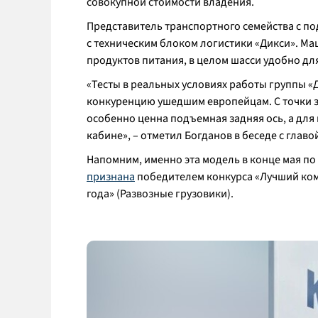
совокупной стоимости владения.
Представитель транспортного семейства с п
с техническим блоком логистики «Дикси». Ма
продуктов питания, в целом шасси удобно дл
«Тесты в реальных условиях работы группы «Д
конкуренцию ушедшим европейцам. С точки з
особенно ценна подъемная задняя ось, а для
кабине
»
, – отметил Богданов в беседе с глав
Напомним, именно эта модель в конце мая п
признана
победителем конкурса «Лучший ком
года» (Развозные грузовики).