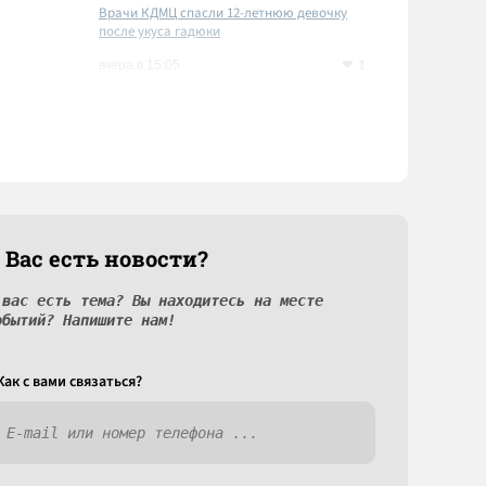
Врачи КДМЦ спасли 12-летнюю девочку
после укуса гадюки
1
вчера в 15:05
 Вас есть новости?
 вас есть тема? Вы находитесь на месте
обытий? Напишите нам!
Как c вами связаться?