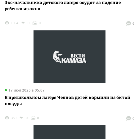
Экс-начальника детского лагеря осудят за падение
ребенка из окна
1964
0
0
6
17 июл 2025 в 05:07
В пришкольном лагере Челнов детей кормили из битой
посуды
350
0
0
0