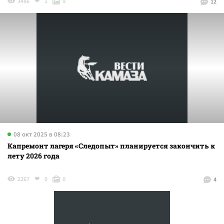
3486
1
9
12
08 окт 2025 в 08:23
Капремонт лагеря «Следопыт» планируется закончить к
лету 2026 года
2267
0
0
4