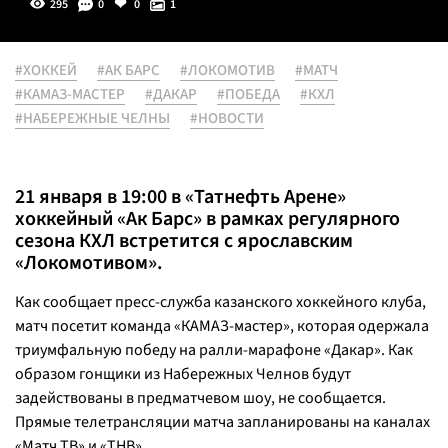
295
0
0
1
#ХОККЕЙ
#АК БАРС
#ЛОКОМОТИВ
#МАТЧ
#КАМАЗ-МАСТЕР
#ДАКАР
#ПОБЕДА
#КХЛ
#НАБЕРЕЖНЫЕ ЧЕЛНЫ
#НОВОСТИ
21 января в 19:00 в «Татнефть Арене»
хоккейный «Ак Барс» в рамках регулярного
сезона КХЛ встретится с ярославским
«Локомотивом».
Как сообщает пресс-служба казанского хоккейного клуба,
матч посетит команда «КАМАЗ-мастер», которая одержала
триумфальную победу на ралли-марафоне «Дакар». Как
образом гонщики из Набережных Челнов будут
задействованы в предматчевом шоу, не сообщается.
Прямые телетрансляции матча запланированы на каналах
«Матч ТВ» и «ТНВ».