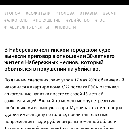
#ТОПОР
#СОЖИТЕЛИ
#ГОЛОВА
#ТРАВМА
#БСМП
#АЛКОГОЛЬ
#ПОКУШЕНИЕ
#УБИЙСТВО
#ГЭС
#НАБЕРЕЖНЫЕ ЧЕЛНЫ
#НОВОСТИ
В Набережночелнинском городском суде
вынесли приговор в отношении 30-летнего
жителя Набережных Челнов, который
обвинялся в покушении на убийство.
По данным следствия, рано утром 17 мая 2020 обвиняемый
находился в квартире дома 3/22 поселка ГЭС и распивал
алкогольные напитки вместе со своей 43-летней
сожительницей. В какой-то момент между нетрезвыми
любовниками вспыхнула ссора. Мужчина схватил топор и
ударил им женщину по голове, причинив телесные
повреждения в виде рубленой раны теменной области.
Травмированной женщине был причинен тяжкий вред