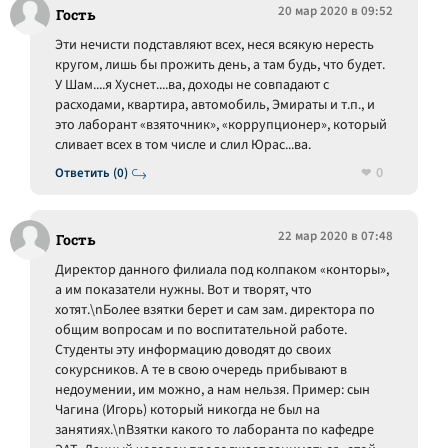
20 мар 2020 в 09:52
Гость
Эти нечисти подставляют всех, неся всякую нересть
кругом, лишь бы прожить день, а там будь, что будет.
У Шам....я Хуснет....ва, доходы не совпадают с
расходами, квартира, автомобиль, Эмираты и т.п., и
это лаборант «взяточник», «коррупционер», который
сливает всех в том числе и слил Юрас...ва.
0
Ответить (0)
22 мар 2020 в 07:48
Гость
Директор данного филиала под колпаком «конторы»,
а им показатели нужны. Вот и творят, что
хотят.\nБолее взятки берет и сам зам. директора по
общим вопросам и по воспитательной работе.
Студенты эту информацию доводят до своих
сокурсников. А те в свою очередь прибывают в
недоумении, им можно, а нам нельзя. Пример: сын
Чагина (Игорь) который никогда не был на
занятиях.\nВзятки какого то лаборанта по кафедре