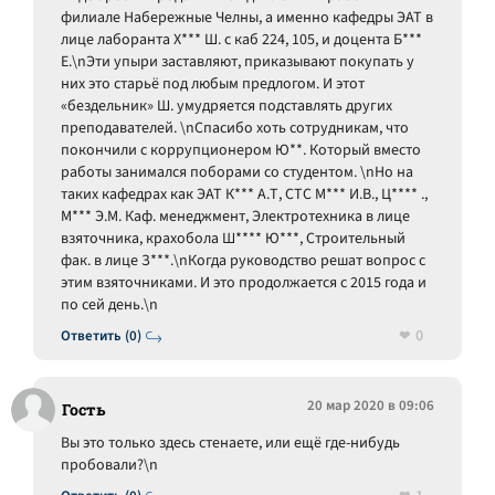
филиале Набережные Челны, а именно кафедры ЭАТ в
лице лаборанта Х*** Ш. с каб 224, 105, и доцента Б***
Е.\nЭти упыри заставляют, приказывают покупать у
них это старьё под любым предлогом. И этот
«бездельник» Ш. умудряется подставлять других
преподавателей. \nСпасибо хоть сотрудникам, что
покончили с коррупционером Ю**. Который вместо
работы занимался поборами со студентом. \nНо на
таких кафедрах как ЭАТ К*** А.Т, СТС М*** И.В., Ц**** .,
М*** Э.М. Каф. менеджмент, Электротехника в лице
взяточника, крахобола Ш**** Ю***, Строительный
фак. в лице З***.\nКогда руководство решат вопрос с
этим взяточниками. И это продолжается с 2015 года и
по сей день.\n
0
Ответить (0)
20 мар 2020 в 09:06
Гость
Вы это только здесь стенаете, или ещё где-нибудь
пробовали?\n