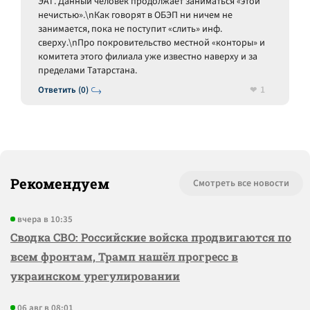
ЭАТ. Данный человек продолжает заниматься «этой
нечистью».\nКак говорят в ОБЭП ни ничем не
занимается, пока не поступит «слить» инф.
сверху.\nПро покровительство местной «конторы» и
комитета этого филиала уже известно наверху и за
пределами Татарстана.
1
Ответить (0)
Рекомендуем
Смотреть все новости
вчера в 10:35
Сводка СВО: Российские войска продвигаются по
всем фронтам, Трамп нашёл прогресс в
украинском урегулировании
06 авг в 08:01