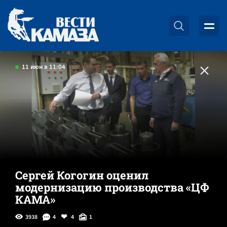
11 июн в 11:04
Сергей Когогин оценил
модернизацию производства «ЦФ
КАМА»
3938
4
4
1