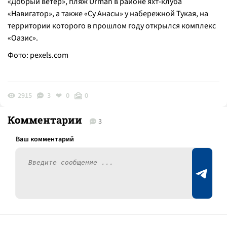
«Добрый ветер», пляж Urman в районе яхт-клуба
«Навигатор», а также «Су Анасы» у набережной Тукая, на
территории которого в прошлом году открылся комплекс
«Оазис».
Фото:
pexels.com
2915
3
0
0
Комментарии
3