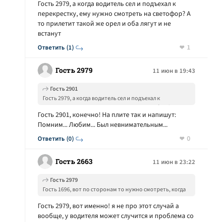
Гость 2979, а когда водитель сел и подъехал к
сигнала светофора. Водитель сядет и выйдет, а
перекрестку, ему нужно смотреть на светофор? А
пешеход ляжет и не встанет.
то прилетит такой же орел и оба лягут и не
встанут
1
Ответить (1)
Гость 2979
11 июн в 19:43
Гость 2901
Гость 2979, а когда водитель сел и подъехал к
перекрестку, ему нужно смотреть на светофор? А то
Гость 2901, конечно! На плите так и напишут:
прилетит такой же орел и оба лягут и не встанут
Помним... Любим... Был невнимательным...
0
Ответить (0)
Гость 2663
11 июн в 23:22
Гость 2979
Гость 1696, вот по сторонам то нужно смотреть, когда
проезжую часть переходите, вне зависимости от
Гость 2979, вот именно! я не про этот случай а
сигнала светофора. Водитель сядет и выйдет, а
вообще, у водителя может случится и проблема со
пешеход ляжет и не встанет.