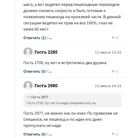
шага, а вот водятел перед пешеходным переходом
должен снизить скорость и быть готовым к
появлению пешехода на проезжей части. В данной
ситуации водятел не прав на все 100%, гнал не
ниже 60 км/ч
8
Ответить (2)
Гость 2285
11 июн в 13:25
Гость 2700, ну вот и встретились два дурака.
8
Ответить (0)
Гость 2980
11 июн в 14:33
Гость 2977
Гость 2700, ну так то надо спешиваться, но
велосипедист медленно ехал, со скоростью пешего
Гость 2977, не важно как он ехал. По правилам не
шага, а вот водятел перед пешеходным переходом
спешился, не пешеход и по идее его даже
должен снизить скорость и быть готовым к появлению
пропускать не надо
пешехода на проезжей части. В данной ситуации
водятел не прав на все 100%, гнал не ниже 60 км/ч
2
Ответить (0)