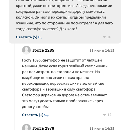
ехал на зеленый свет, медленно. Машина летела на
красный, даже не притормозила. А ведь несколькими
секундами раньше переходила дорогу мамочка с
коляской. Он мог и их сбить. Тогда бы предьявили
женщине, что по сторонам не посмотрела? А для чего
тогда светофоры стоят? Для кого?
16
Ответить (5)
Гость 2285
11 июн в 14:15
Гость 1696, светофор не защитит от летящей
машины. Даже если горит зелёный свет лишний
раз посмотреть по сторонам не мешает. На
кладбище полно лежит таких правых
переходивших, переезжавших на зелёный свет
светофора и веривших в силу светофора.
Светофор дураков на дороге не останавливает...
это могут делать только пробегающие через
дорогу столбы.
12
Ответить (1)
Гость 2979
11 июн в 14:25