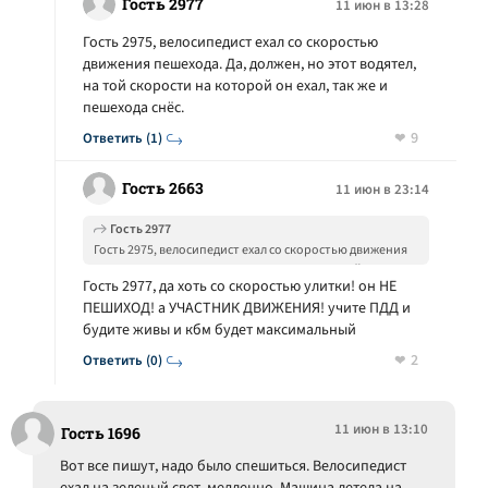
Гость 2977
11 июн в 13:28
Гость 2975, велосипедист ехал со скоростью
движения пешехода. Да, должен, но этот водятел,
на той скорости на которой он ехал, так же и
пешехода снёс.
9
Ответить (1)
Гость 2663
11 июн в 23:14
Гость 2977
Гость 2975, велосипедист ехал со скоростью движения
пешехода. Да, должен, но этот водятел, на той скорости
Гость 2977, да хоть со скоростью улитки! он НЕ
на которой он ехал, так же и пешехода снёс.
ПЕШИХОД! а УЧАСТНИК ДВИЖЕНИЯ! учите ПДД и
будите живы и кбм будет максимальный
2
Ответить (0)
11 июн в 13:10
Гость 1696
Вот все пишут, надо было спешиться. Велосипедист