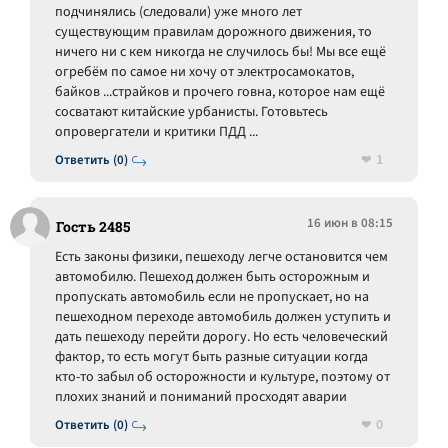
подчинялись (следовали) уже много лет
существующим правилам дорожного движения, то
ничего ни с кем никогда не случилось бы! Мы все ещё
огребём по самое ни хочу от электросамокатов,
байков ...страйков и прочего говна, которое нам ещё
сосватают китайские урбанисты. Готовьтесь
опровергатели и критики ПДД ...
1
Ответить (0)
16 июн в 08:15
Гость 2485
Есть законы физики, пешеходу легче остановится чем
автомобилю. Пешеход должен быть осторожным и
пропускать автомобиль если не пропускает, но на
пешеходном переходе автомобиль должен уступить и
дать пешеходу перейти дорогу. Но есть человеческий
фактор, то есть могут быть разные ситуации когда
кто-то забыл об осторожности и культуре, поэтому от
плохих знаний и пониманий просходят аварии
0
Ответить (0)