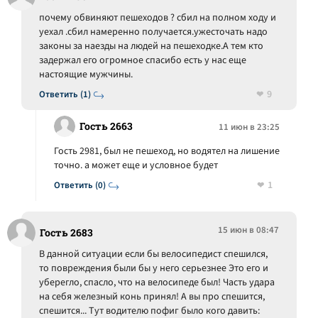
почему обвиняют пешеходов ? сбил на полном ходу и
уехал .сбил намеренно получается.ужесточать надо
законы за наезды на людей на пешеходке.А тем кто
задержал его огромное спасибо есть у нас еще
настоящие мужчины.
9
Ответить (1)
Гость 2663
11 июн в 23:25
Гость 2981, был не пешеход, но водятел на лишение
точно. а может еще и условное будет
1
Ответить (0)
15 июн в 08:47
Гость 2683
В данной ситуации если бы велосипедист спешился,
то повреждения были бы у него серьезнее Это его и
уберегло, спасло, что на велосипеде был! Часть удара
на себя железный конь принял! А вы про спешится,
спешится... Тут водителю пофиг было кого давить: