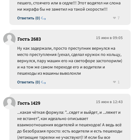
пешего, стоячего или в седле!!! Этот водятел ни слона
ни жирафа бы не заметил на такой скорости!!!
7
Ответить (0)
15 июн в 09:05
Гость 2683
Ну как задержали, просто преступник вернулся на
место преступления (уехал, сделал кружок по кольцу,
вернулся, пару машин его на светофоре застопорили)
и на том же самом переходе его и водители и
пешеходы из машины выволокли
1
Ответить (0)
15 июн в 12:43
Гость 1429
...какая чёткая формула: "...сядет и выйдет, и ...ляжет и
не встанет", как идеально описывает
взаимоотношения водителей и пешеходов! А ведь всё
до безобразия просто: есть водители и есть пешеходы
(летающие тарелки не участвуют)! И если бы все