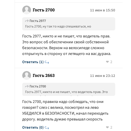
Гость 2700
11 июн в 15:50
Гость 2977
Гость 2700, ну так то надо спешиваться, но
велосипедист медленно ехал, со скоростью пешего
Гость 2977, никто и не пишет, что водитель прав.
шага, а вот водятел перед пешеходным переходом
Это вопрос об обеспечении своей собственной
должен снизить скорость и быть готовым к появлению
безопасности. Верхом на велосипеде сложно
пешехода на проезжей части. В данной ситуации
водятел не прав на все 100%, гнал не ниже 60 км/ч
отпрыгнуть в сторону от летящего на вас дурака.
2
Ответить (1)
Гость 2663
11 июн в 23:12
Гость 2700
Гость 2977, никто и не пишет, что водитель прав. Это
вопрос об обеспечении своей собственной
Гость 2700, правила надо соблюдать, что они
безопасности. Верхом на велосипеде сложно
говорят? слез с велика, посмотрел на лево
отпрыгнуть в сторону от летящего на вас дурака.
УБЕДИЛСЯ в БЕЗОПАСНОСТИ, начал переходить
дорогу. водитель думаю превышал скорость
2
Ответить (0)