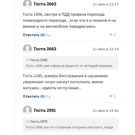
Гость 2663
11 июн в 23:17
Гость 1696, смотри в ПДД правила перехода
пешеходного перехода... если что я и пешком и на
векике и на автомобиле передвигаюсь
0
Ответить (0)
Гость 2663
11 июн в 23:19
Гость 2285
Гость 1696, светофор не защитит от летящей машины.
Даже если горит зелёный свет лишний раз посмотреть
Гость 2285, зумеры бесстрашные в наушниках
по сторонам не мешает. На кладбище полно лежит
уверенные скоро начнут пополнять землю
таких правых переходивших, переезжавших на зелёный
матушку... идиоты не пуганые...
свет светофора и веривших в силу светофора.
Светофор дураков на дороге не останавливает... это
0
Ответить (0)
могут делать только пробегающие через дорогу
столбы.
Гость 2901
11 июн в 14:42
Гость 2979
Гость 1696, вот по сторонам то нужно смотреть, когда
проезжую часть переходите, вне зависимости от