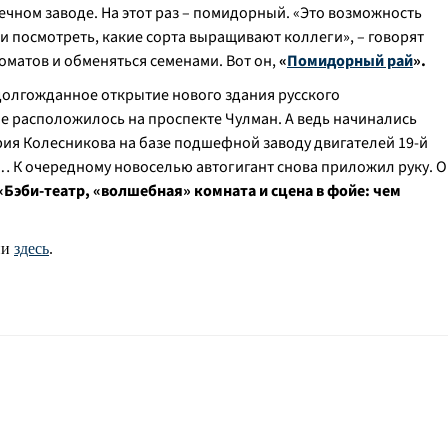
чном заводе. На этот раз – помидорный. «Это возможность
и посмотреть, какие сорта выращивают коллеги», – говорят
оматов и обменяться семенами. Вот он,
«
Помидорный рай
».
долгожданное открытие нового здания русского
е расположилось на проспекте Чулман. А ведь начинались
ия Колесникова на базе подшефной заводу двигателей 19-й
 К очередному новоселью автогигант снова приложил руку. О
«Бэби-театр, «волшебная» комната и сцена в фойе: чем
ии
здесь
.