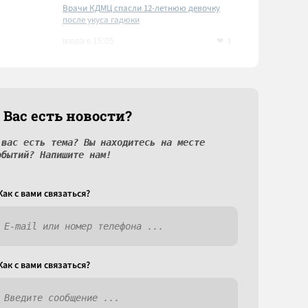
Врачи КДМЦ спасли 12-летнюю девочку
после укуса гадюки
1
вчера в 15:05
 Вас есть новости?
 вас есть тема? Вы находитесь на месте
обытий? Напишите нам!
Как c вами связаться?
Как c вами связаться?