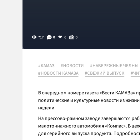
717
0
0
0
#КАМАЗ
#НОВОСТИ
#НАБЕРЕЖНЫЕ ЧЕЛНЫ
#НОВОСТИ КАМАЗА
#СВЕЖИЙ ВЫПУСК
#ЧИ
В очередном номере газета «Вести КАМАЗа» 
политические и культурные новости из жизни
недели:
На прессово-рамном заводе завершаются раб
малотоннажного автомобиля «Компас». В цехе
для серийного выпуска продукта. Подробност