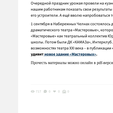
Очередной праздник урожая провели на кузне
нашим работникам показать свои результаты 
его устроители. А ещё вволю напробоваться т
1 сентября в Набережных Челнах состоялось 
драматического театра «Мастеровые», которо
«Мастеровые» как театральный коллектив Юр
школы. Потом были ДК «КАМАЗа», Интерклуб…
возможностях театра XXI века – в публикации
удивит
новое здание «Мастеровых»
.
Прочесть материалы можно онлайн в pdf-верс
717
0
0
0