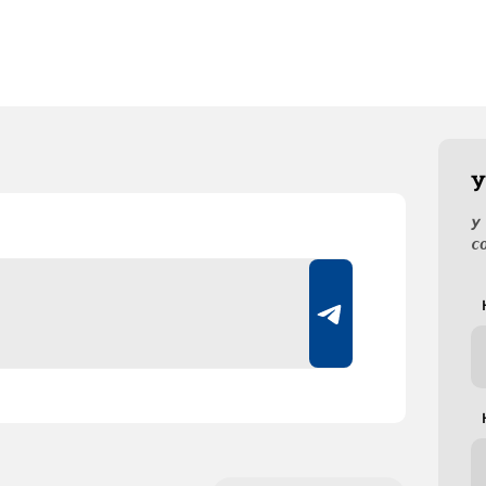
У
У
с