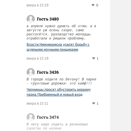
0
вчера в 15:29
Гость 3480
в апреле нужно думать об этом, а в
августе уж осень скоро. само
рассосётся. руководство молодцы.
отработали и решили проблему.
Власти Нижнекамска усилят борьбу с
шумными ночными гонщиками
1
вчера в 15:18
Гость 3436
В городе ходите по бетону! В парке
- грунтовые дорожки- это кайф!!!
Челнинцы просят обустроить окраину
парка Прибрежный и новый вход
1
вчера в 15:11
Гость 3474
В лесу надо ходить в резиновых
сапогах по колено