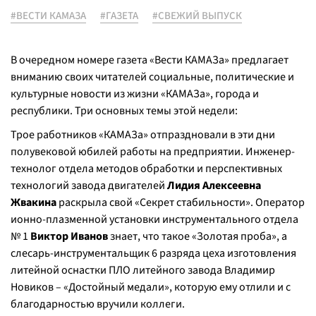
#ВЕСТИ КАМАЗА
#ГАЗЕТА
#СВЕЖИЙ ВЫПУСК
В очередном номере газета «Вести КАМАЗа» предлагает
вниманию своих читателей социальные, политические и
культурные новости из жизни «КАМАЗа», города и
республики. Три основных темы этой недели:
Трое работников «КАМАЗа» отпраздновали в эти дни
полувековой юбилей работы на предприятии. Инженер-
технолог отдела методов обработки и перспективных
технологий завода двигателей
Лидия Алексеевна
Жвакина
раскрыла свой «Секрет стабильности». Оператор
ионно-плазменной установки инструментального отдела
№ 1
Виктор Иванов
знает, что такое «Золотая проба», а
слесарь-инструментальщик 6 разряда цеха изготовления
литейной оснастки ПЛО литейного завода Владимир
Новиков – «Достойный медали», которую ему отлили и с
благодарностью вручили коллеги.