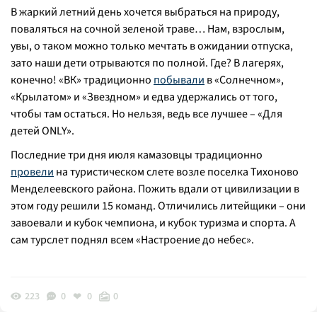
В жаркий летний день хочется выбраться на природу,
поваляться на сочной зеленой траве… Нам, взрослым,
увы, о таком можно только мечтать в ожидании отпуска,
зато наши дети отрываются по полной. Где? В лагерях,
конечно! «ВК» традиционно
побывали
в «Солнечном»,
«Крылатом» и «Звездном» и едва удержались от того,
чтобы там остаться. Но нельзя, ведь все лучшее – «Для
детей ONLY».
Последние три дня июля камазовцы традиционно
провели
на туристическом слете возле поселка Тихоново
Менделеевского района. Пожить вдали от цивилизации в
этом году решили 15 команд. Отличились литейщики – они
завоевали и кубок чемпиона, и кубок туризма и спорта. А
сам турслет поднял всем «Настроение до небес».
223
0
0
0