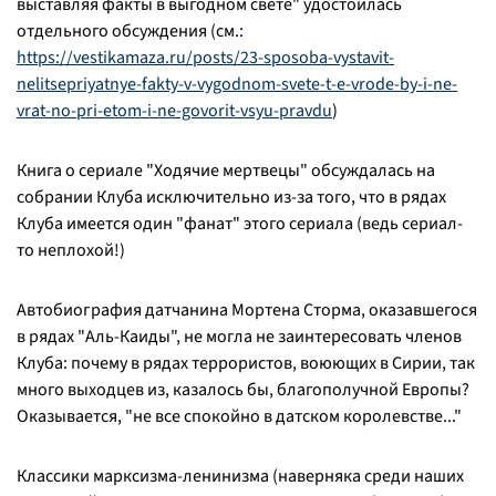
выставляя факты в выгодном свете" удостоилась
отдельного обсуждения (см.:
https://vestikamaza.ru/posts/23-sposoba-vystavit-
nelitsepriyatnye-fakty-v-vygodnom-svete-t-e-vrode-by-i-ne-
vrat-no-pri-etom-i-ne-govorit-vsyu-pravdu
)
Книга о сериале "Ходячие мертвецы" обсуждалась на
собрании Клуба исключительно из-за того, что в рядах
Клуба имеется один "фанат" этого сериала (ведь сериал-
то неплохой!)
Автобиография датчанина Мортена Сторма, оказавшегося
в рядах "Аль-Каиды", не могла не заинтересовать членов
Клуба: почему в рядах террористов, воюющих в Сирии, так
много выходцев из, казалось бы, благополучной Европы?
Оказывается, "не все спокойно в датском королевстве..."
Классики марксизма-ленинизма (наверняка среди наших