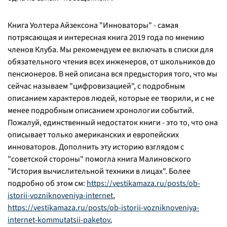
Книга Уолтера Айзексона "Инноваторы" - самая
потрясающая и интересная книга 2019 года по мнению
членов Клуба. Мы рекомендуем ее включать в списки для
обязательного чтения всех инженеров, от школьников до
пенсионеров. В ней описана вся предыстория того, что мы
сейчас называем "цифровизацией", с подробным
описанием характеров людей, которые ее творили, и с не
менее подробным описанием хронологии событий.
Пожалуй, единственный недостаток книги - это то, что она
описывает только американских и европейских
инноваторов. Дополнить эту историю взглядом с
"советской стороны" помогла книга Малиновского
"История вычислительной техники в лицах". Более
подробно об этом см:
https://vestikamaza.ru/posts/ob-
istorii-vozniknoveniya-internet
,
https://vestikamaza.ru/posts/ob-istorii-vozniknoveniya-
internet-kommutatsii-paketov
,