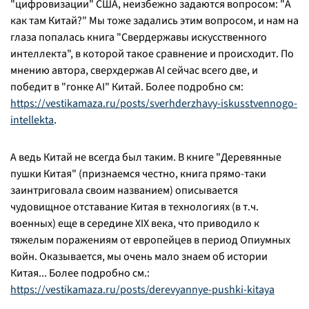
"цифровизации" США, неизбежно задаются вопросом: "А
как там Китай?" Мы тоже задались этим вопросом, и нам на
глаза попалась книга "Свердержавы искусственного
интеллекта", в которой такое сравнение и происходит. По
мнению автора, сверхдержав AI сейчас всего две, и
победит в "гонке AI" Китай. Более подробно см:
https://vestikamaza.ru/posts/sverhderzhavy-iskusstvennogo-
intellekta
.
А ведь Китай не всегда был таким. В книге "Деревянные
пушки Китая" (признаемся честно, книга прямо-таки
заинтриговала своим названием) описывается
чудовищное отставание Китая в технологиях (в т.ч.
военных) еще в середине XIX века, что приводило к
тяжелым поражениям от европейцев в период Опиумных
войн. Оказывается, мы очень мало знаем об истории
Китая... Более подробно см.:
https://vestikamaza.ru/posts/derevyannye-pushki-kitaya