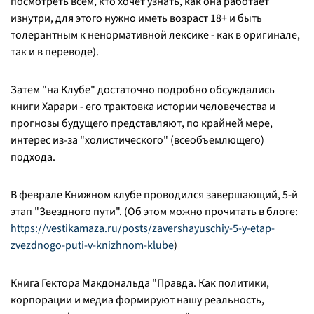
посмотреть всем, кто хочет узнать, как она работает
изнутри, для этого нужно иметь возраст 18+ и быть
толерантным к ненормативной лексике - как в оригинале,
так и в переводе).
Затем "на Клубе" достаточно подробно обсуждались
книги Харари - его трактовка истории человечества и
прогнозы будущего представляют, по крайней мере,
интерес из-за "холистического" (всеобъемлющего)
подхода.
В феврале Книжном клубе проводился завершающий, 5-й
этап "Звездного пути". (Об этом можно прочитать в блоге:
https://vestikamaza.ru/posts/zavershayuschiy-5-y-etap-
zvezdnogo-puti-v-knizhnom-klube
)
Книга Гектора Макдональда "Правда. Как политики,
корпорации и медиа формируют нашу реальность,