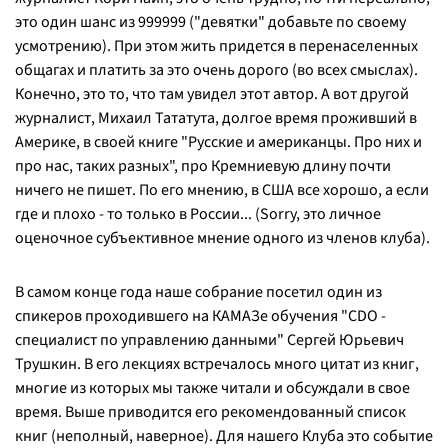
это один шанс из 999999 ("девятки" добавьте по своему
усмотрению). При этом жить придется в перенаселенных
общагах и платить за это очень дорого (во всех смыслах).
Конечно, это то, что там увидел этот автор. А вот другой
журналист, Михаил Тататута, долгое время проживший в
Америке, в своей книге "Русские и американцы. Про них и
про нас, таких разных", про Кремниевую длину почти
ничего не пишет. По его мнению, в США все хорошо, а если
где и плохо - то только в России... (Sorry, это личное
оценочное субъективное мнение одного из членов клуба).
В самом конце года наше собрание посетил один из
спикеров проходившего на КАМАЗе обучения "CDO -
специалист по управлению данными" Сергей Юрьевич
Трушкин. В его лекциях встречалось много цитат из книг,
многие из которых мы также читали и обсуждали в свое
время. Выше приводится его рекомендованный список
книг (неполный, наверное). Для нашего Клуба это событие