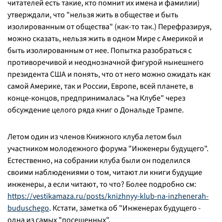
читателей есть такие, кто помнит их имена и фамилии)
утверждали, что "нельзя жить в обществе и быть
изолированным от общества" (как-то так.) Перефразируя,
можно сказать, нельзя жить в одном Мире с Америкой и
быть изолированным от нее. Попытка разобраться с
противоречивой и неоднозначной фигурой нынешнего
президента США и понять, что от него можно ожидать как
самой Америке, так и России, Европе, всей планете, в
конце-концов, предпринималась "на Клубе" через
обсуждение целого ряда книг о Дональде Трампе.
Летом один из членов Книжного клуба летом был
участником молодежного форума "Инженеры будущего".
Естественно, на собрании клуба были он поделился
своими наблюдениями о том, читают ли книги будущие
инженеры, а если читают, то что? Более подробно см:
https://vestikamaza.ru/posts/knizhnyy-klub-na-inzhenerah-
buduschego
. Кстати, заметка об "Инженерах будущего -
одна из самых "посещенных".