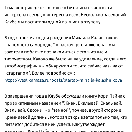
Тема истории денег вообще и биткойна в частности -
интересна всегда, и интересна всем. Несколько заседаний
Клуба мы посвятили одной из книг на эту тему.
В год столетия со дня рождения Михаила Калашникова -
"народного самородка" и настоящего инженера - мы
захотели поближе познакомиться с его жизнью и
творчеством. Каково же было наше удивление, когда в его
автобиографии мы обнаружили то, что сейчас называют
"стартапом". Более подробно см.:
https://vestikamaza.ru/posts/startap-mihaila-kalashnikova
В завершении года в Клубе обсуждали книгу Кори Пайна с
провокативным названием "Живи. Вкалывай. Вкалывай.
Вкалывай. Сдохни" - о "темной", точнее, другой стороне
Кремниевой долины, которая открывается только тем, кто
пытается добиться в ней успеха. Как утверждает
журналист Кори Пайн, это очень трудно, почти нереально,