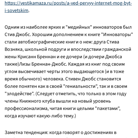
https://vestikamaza.ru/posts/a-ved-pervyy-internet-mog-byt-
i-sovetskim
.
Одним из наиболее ярких и "медийных" инноваторов был
Стив Джобс. Хорошим дополнением к книге "Инноваторы"
стали автобиографические книги о нем: друга Стива
Возняка, школьной подруги и впоследствии гражданской
жены Крисанн Бреннан и ее дочери (и дочери Джобса
также)Лизы Бреннан-Джобс. Каждая из книг под своим
углом высвечивает черты этого выдающегося (и в тоже
время обычного) человека. Стивен Джобс становится
более понятен как в своей "гениальности", так и в своем
"злодействе". (Следует отметить, что только в этом году
члены Книжного клуба вышли на новый уровень
профессионализма, читая книги целыми "пакетами",
когда изучают какую-либо тему.)
Заметна тенденция: когда говорят о достижениях в