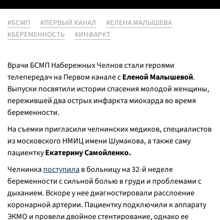
#БСМП
#ПЕРВЫЙ КАНАЛ
#ЕЛЕНА МАЛЫШЕВА
#БЕРЕМЕННОСТЬ
#ИНФАРКТ
Врачи БСМП Набережных Челнов стали героями
телепередач на Первом канале с
Еленой Малышевой
.
Выпуски посвятили истории спасения молодой женщины,
пережившей два острых инфаркта миокарда во время
беременности.
На съемки пригласили челнинских медиков, специалистов
из московского НМИЦ имени Шумакова, а также саму
пациентку
Екатерину Самойленко.
Челнинка
поступила
в больницу на 32-й неделе
беременности с сильной болью в груди и проблемами с
дыханием. Вскоре у нее диагностировали расслоение
коронарной артерии. Пациентку подключили к аппарату
ЭКМО и провели двойное стентирование, однако ее