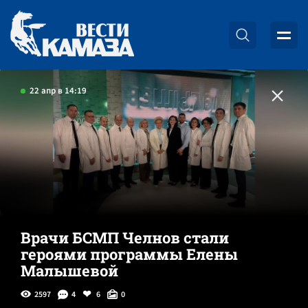
22 апр в 14:19
Врачи БСМП Челнов стали
героями программы Елены
Малышевой
2597
4
6
0