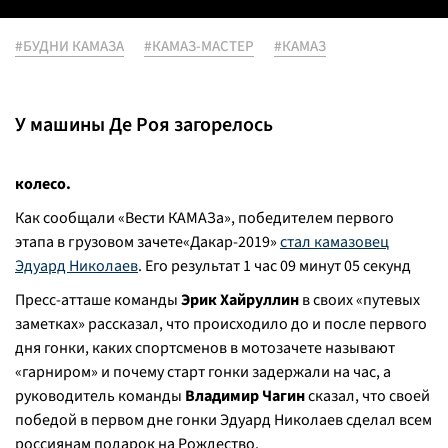
#БУДНИ КАМАЗА
#КАМАЗ-МАСТЕР
#КАМАЗ
У машины Де Роя загорелось
колесо.
Как сообщали «Вести КАМАЗа», победителем первого
этапа в грузовом зачете«Дакар-2019»
стал камазовец
Эдуард Николаев
. Его результат 1 час 09 минут 05 секунд
Пресс-атташе команды
Эрик Хайруллин
в своих «путевых
заметках» рассказал, что происходило до и после первого
дня гонки, каких спортсменов в мотозачете называют
«гарниром» и почему старт гонки задержали на час, а
руководитель команды
Владимир Чагин
сказал, что своей
победой в первом дне гонки Эдуард Николаев сделал всем
россиянам подарок на Рождество.