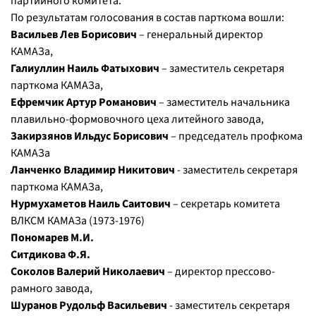
партийного комитета.
По результатам голосования в состав парткома вошли:
Васильев Лев Борисович
– генеральный директор
КАМАЗа,
Галиуллин Наиль Фатыхович
– заместитель секретаря
парткома КАМАЗа,
Ефремчик Артур Романович
– заместитель начальника
плавильно-формовочного цеха литейного завода,
Закирзянов Ильдус Борисович
– председатель профкома
КАМАЗа
Ланченко Владимир Никитович
- заместитель секретаря
парткома КАМАЗа,
Нурмухаметов Наиль Саитович
– секретарь комитета
ВЛКСМ КАМАЗа (1973-1976)
Пономарев М.И.
Ситдикова Ф.Я.
Соколов Валерий Николаевич
– директор прессово-
рамного завода,
Шуранов Рудольф Васильевич
- заместитель секретаря