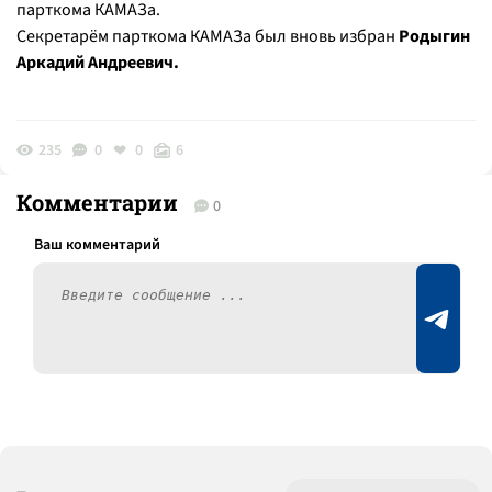
парткома КАМАЗа.
Секретарём парткома КАМАЗа был вновь избран
Родыгин
Аркадий Андреевич.
235
0
0
6
Комментарии
0