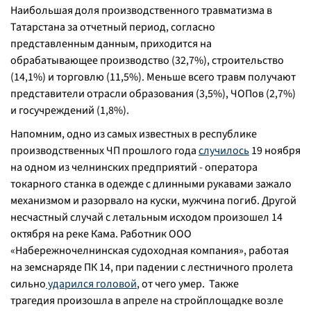
Наибольшая доля производственного травматизма в
Татарстана за отчетный период, согласно
представленным данным, приходится на
обрабатывающее производство (32,7%), строительство
(14,1%) и торговлю (11,5%). Меньше всего травм получают
представители отрасли образования (3,5%), ЧОПов (2,7%)
и госучреждений (1,8%).
Напомним, одно из самых известных в республике
производственных ЧП прошлого года
случилось
19 ноября
на одном из челнинских предприятий - оператора
токарного станка в одежде с длинными рукавами зажало
механизмом и разорвало на куски, мужчина погиб. Другой
несчастный случай с летальным исходом произошел 14
октября на реке Кама. Работник ООО
«Набережночелнинская судоходная компания», работая
на земснаряде ПК 14, при падении с лестничного пролета
сильно
ударился головой
, от чего умер. Также
трагедия произошла в апреле на стройплощадке возле