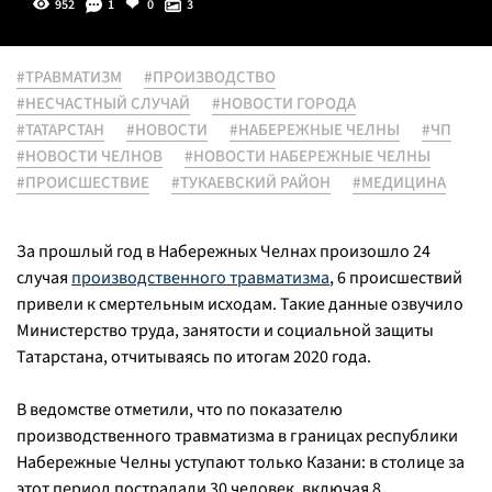
952
1
0
3
#ТРАВМАТИЗМ
#ПРОИЗВОДСТВО
#НЕСЧАСТНЫЙ СЛУЧАЙ
#НОВОСТИ ГОРОДА
#ТАТАРСТАН
#НОВОСТИ
#НАБЕРЕЖНЫЕ ЧЕЛНЫ
#ЧП
#НОВОСТИ ЧЕЛНОВ
#НОВОСТИ НАБЕРЕЖНЫЕ ЧЕЛНЫ
#ПРОИСШЕСТВИЕ
#ТУКАЕВСКИЙ РАЙОН
#МЕДИЦИНА
За прошлый год в Набережных Челнах произошло 24
случая
производственного травматизма
, 6 происшествий
привели к смертельным исходам. Такие данные озвучило
Министерство труда, занятости и социальной защиты
Татарстана, отчитываясь по итогам 2020 года.
В ведомстве отметили, что по показателю
производственного травматизма в границах республики
Набережные Челны уступают только Казани: в столице за
этот период пострадали 30 человек, включая 8