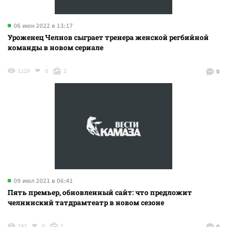
06 июн 2022 в 13:17
Уроженец Челнов сыграет тренера женской регбийной
команды в новом сериале
1129
0
2
0
09 июл 2021 в 06:41
Пять премьер, обновленный сайт: что предложит
челнинский татдрамтеатр в новом сезоне
742
0
2
0