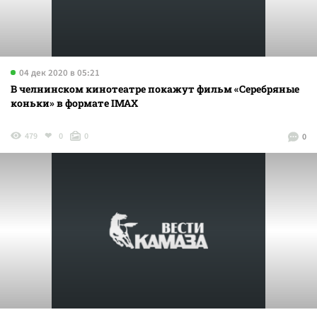
04 дек 2020 в 05:21
В челнинском кинотеатре покажут фильм «Серебряные
коньки» в формате IMAX
479
0
0
0