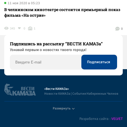
11 ноя 2020 в 05:23
В челнинском кинотеатре состоится премьерный показ
фильма «На острие»
345
0
1
0
Подпишись на рассылку “ВЕСТИ КАМАЗа”
Узнaвай первым о новостях твоего города!
«Вести КАМАЗа»
Новости КАМАЗа | События Набережных Челнов
Развернуть
Полезная информация
Разработка сайта -
VELVET
Пользовательское соглашение