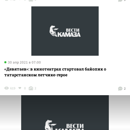
30 апр 2021 в 07:00
«Девятаев»: в кинотеатрах стартовал байопик о
татарстанском летчике-герое
619
0
2
2