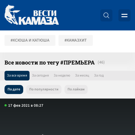
#КСЮША И КАТЮША
#КАМАЗХИТ
Все новости по тегу #ПРЕМЬЕРА
За все время
За сегодня
За неделю
За месяц
За год
По дате
По популярности
По лайкам
17 фев 2021 в 08:27