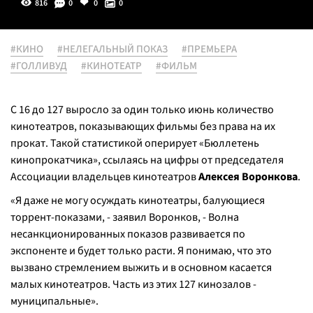
816
0
0
0
#КИНО
#НЕЛЕГАЛЬНЫЙ ПОКАЗ
#ПРЕМЬЕРА
#ГОЛЛИВУД
#КИНОТЕАТР
#ФИЛЬМ
С 16 до 127 выросло за один только июнь количество
кинотеатров, показывающих фильмы без права на их
прокат. Такой статистикой оперирует «Бюллетень
кинопрокатчика», ссылаясь на цифры от председателя
Ассоциации владельцев кинотеатров
Алексея Воронкова
.
«Я даже не могу осуждать кинотеатры, балующиеся
торрент-показами, - заявил Воронков, - Волна
несанкционированных показов развивается по
экспоненте и будет только расти. Я понимаю, что это
вызвано стремлением выжить и в основном касается
малых кинотеатров. Часть из этих 127 кинозалов -
муниципальные».