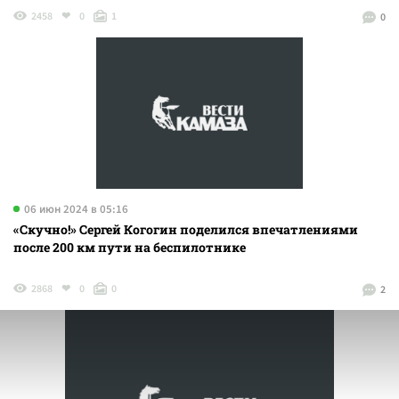
2458
0
1
0
06 июн 2024 в 05:16
«Скучно!» Сергей Когогин поделился впечатлениями
после 200 км пути на беспилотнике
2868
0
0
2