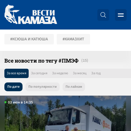
#КСЮША И КАТЮША
#КАМАЗХИТ
Все новости по тегу #ПМЭФ
За все время
За сегодня
За неделю
За месяц
За год
По дате
По популярности
По лайкам
03 июн в 14:35