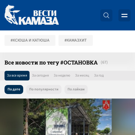
#КСЮША И КАТЮША
#КАМАЗХИТ
Все новости по тегу #ОСТАНОВКА
За все время
За сегодня
За неделю
За месяц
За год
По дате
По популярности
По лайкам