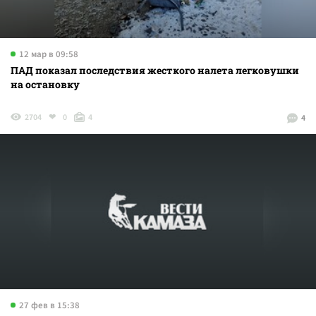
12 мар в 09:58
ПАД показал последствия жесткого налета легковушки
на остановку
2704
0
4
4
27 фев в 15:38