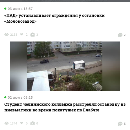
03 июн в 15:57
«ПАД» устанавливает ограждения у остановки
«Молокозавод»
2158
2
3
2
02 июн в 09:15
Студент челнинского колледжа расстрелял остановку из
пневматики во время покатушек по Елабуге
1344
0
0
6