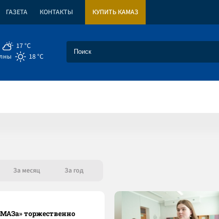
ГАЗЕТА
КОНТАКТЫ
КУПИТЬ КАМАЗ
17 °C
елны
18 °C
За месяц
За год
МАЗа» торжественно