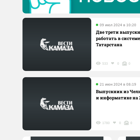
09 июл 2024 в 10:20
Две трети выпуск
работать в систем
Татарстана
533
0
0
21 июн 2024 в 08:19
Выпускник из Челн
и информатике на 
1780
0
0