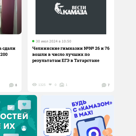
30 июл 2024 в 10:50
а сдали
Челнинские гимназии №№ 26 и 76
 200
вошли в число лучших по
результатам ЕГЭ в Татарстане
1325
0
1
8
7