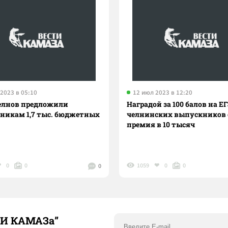
2023 в 05:10
12 июл 2023 в 12:20
елнов предложили
Наградой за 100 балов на Е
никам 1,7 тыс. бюджетных
челнинских выпускников 
премия в 10 тысяч
0
0
1059
0
0
0
ТИ КАМАЗа”