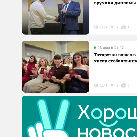
вручили дипломы 
1352
2
1
06 июл в 11:42
Татарстан вошел в
числу стобалльник
1241
3
0