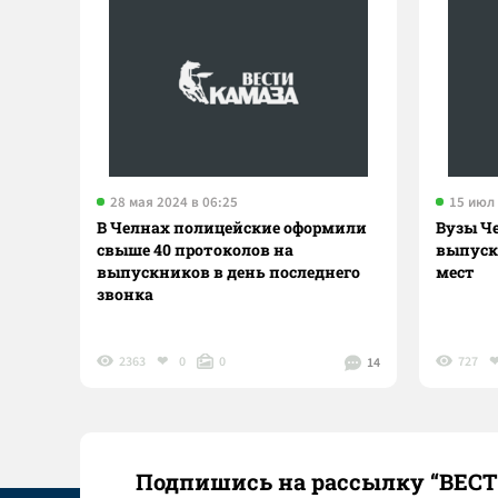
28 мая 2024 в 06:25
15 июл 
В Челнах полицейские оформили
Вузы Ч
свыше 40 протоколов на
выпуск
выпускников в день последнего
мест
звонка
2363
0
0
727
14
Подпишись на рассылку “ВЕС