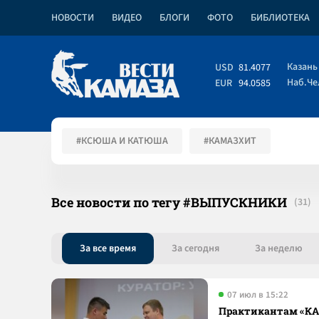
НОВОСТИ
ВИДЕО
БЛОГИ
ФОТО
БИБЛИОТЕКА
Казань
USD
81.4077
Наб.Ч
EUR
94.0585
#КСЮША И КАТЮША
#КАМАЗХИТ
Все новости по тегу #ВЫПУСКНИКИ
За все время
За сегодня
За неделю
07 июл в 15:22
Практикантам «КА