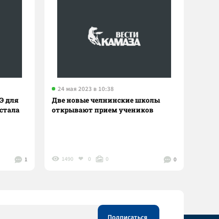
24 мая 2023 в 10:38
ГЭ для
Две новые челнинские школы
стала
открывают прием учеников
1490
0
0
1
0