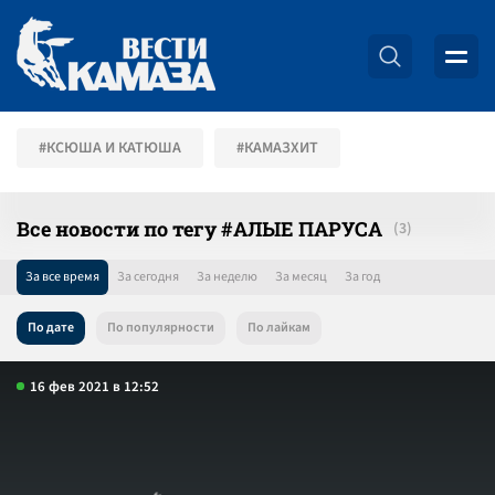
#КСЮША И КАТЮША
#КАМАЗХИТ
Все новости по тегу #АЛЫЕ ПАРУСА
За все время
За сегодня
За неделю
За месяц
За год
По дате
По популярности
По лайкам
16 фев 2021 в 12:52