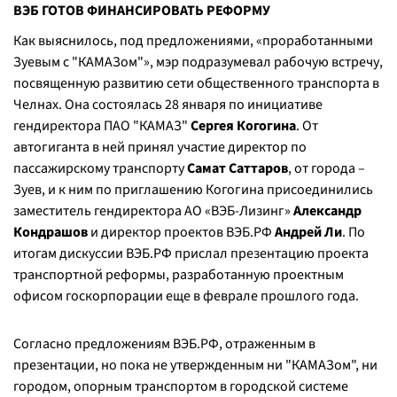
ВЭБ ГОТОВ ФИНАНСИРОВАТЬ РЕФОРМУ
Как выяснилось, под предложениями, «проработанными
Зуевым с "КАМАЗом"», мэр подразумевал рабочую встречу,
посвященную развитию сети общественного транспорта в
Челнах. Она состоялась 28 января по инициативе
гендиректора ПАО "КАМАЗ"
Сергея Когогина
. От
автогиганта в ней принял участие директор по
пассажирскому транспорту
Самат Саттаров
, от города –
Зуев, и к ним по приглашению Когогина присоединились
заместитель гендиректора АО «ВЭБ-Лизинг»
Александр
Кондрашов
и директор проектов ВЭБ.РФ
Андрей Ли
. По
итогам дискуссии ВЭБ.РФ прислал презентацию проекта
транспортной реформы, разработанную проектным
офисом госкорпорации еще в феврале прошлого года.
Согласно предложениям ВЭБ.РФ, отраженным в
презентации, но пока не утвержденным ни "КАМАЗом", ни
городом, опорным транспортом в городской системе