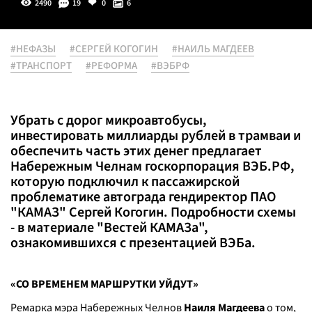
2490
19
0
6
#НЕФАЗЫ
#СЕРГЕЙ КОГОГИН
#НАИЛЬ МАГДЕЕВ
#ТРАНСПОРТ
#РЕФОРМА
#ВЭБРФ
Убрать с дорог микроавтобусы,
инвестировать миллиарды рублей в трамваи и
обеспечить часть этих денег предлагает
Набережным Челнам госкорпорация ВЭБ.РФ,
которую подключил к пассажирской
проблематике автограда гендиректор ПАО
"КАМАЗ" Сергей Когогин. Подробности схемы
- в материале "Вестей КАМАЗа",
ознакомившихся с презентацией ВЭБа.
«СО ВРЕМЕНЕМ МАРШРУТКИ УЙДУТ»
Ремарка мэра Набережных Челнов
Наиля Магдеева
о том,