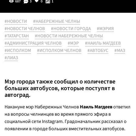
687
3
0
1
#НОВОСТИ
#НАБЕРЕЖНЫЕ ЧЕЛНЫ
#НОВОСТИ ЧЕЛНОВ
#НОВОСТИ ГОРОДА
#МЭРИЯ
#ТАТАРСТАН
#НОВОСТИ НАБЕРЕЖНЫЕ ЧЕЛНЫ
#АДМИНИСТРАЦИЯ ЧЕЛНОВ
#МЭР
#НАИЛЬ МАГДЕЕВ
#ИСПОЛКОМ
#ИСПОЛКОМ ЧЕЛНОВ
#АВТОБУС
#МАЗ
#ЛИАЗ
Мэр города также сообщил о количестве
больших автобусов, которые поступят в
автоград.
Накануне мэр Набережных Челнов
Наиль Магдеев
ответил
на вопросы челнинцев во время прямого эфира в
социальной сети Instagram. Градоначальник рассказал о
появлении в городе больших вместительных автобусов.