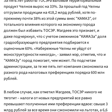
За пять лет работы ТОСЭРа валовый территориальный
продукт Челнов вырос на 33%. За прошлый год Челны
отгрузили продукции на 418,2 млрд рублей, хотя по-
прежнему почти 38% из этой суммы внес "КАМАЗ", от
тотального влияния которого на экономику города
должен был избавить ТОСЭР. Магдеев это признает, и
даже подчеркнул, что с учетом смежников "КАМАЗа" доля
градообразующего предприятия подбирается к
оценочным 60%. «Набережные Челны не уйдут от
моноструктурности никогда», - заявил мэр, отметив, что и
"КАМАЗу" город помогает, чем может. По подсчетам
администрации, за те же пять лет компания сэкономила на
разного рода налоговых преференциях порядка 600 млн
рублей.
В любом случае, как отметил Магдеев, ТОСЭР никого не
тяготит – налоги от новых предприятий все равно
превышают полученные ими преференции вдвое: свыше 3
млрд рублей за все время они сэкономили на льготах, а 6,6