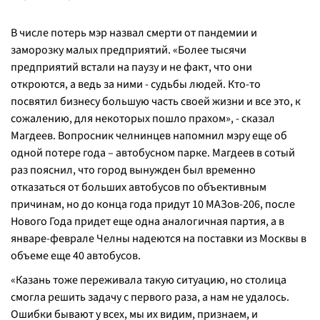
В числе потерь мэр назвал смерти от пандемии и
заморозку малых предприятий. «
Более тысячи
предприятий встали на паузу и не факт, что они
откроются, а ведь за ними - судьбы людей. Кто-то
посвятил бизнесу большую часть своей жизни и все это, к
сожалению, для некоторых пошло прахом
», - сказал
Магдеев. Вопросник челнинцев напомнил мэру еще об
одной потере года – автобусном парке. Магдеев в сотый
раз пояснил, что город вынужден был временно
отказаться от больших автобусов по объективным
причинам, но до конца года придут 10 МАЗов-206, после
Нового Года придет еще одна аналогичная партия, а в
январе-феврале Челны надеются на поставки из Москвы в
объеме еще 40 автобусов.
«
Казань тоже переживала такую ситуацию, но столица
смогла решить задачу с первого раза, а нам не удалось.
Ошибки бывают у всех, мы их видим, признаем, и