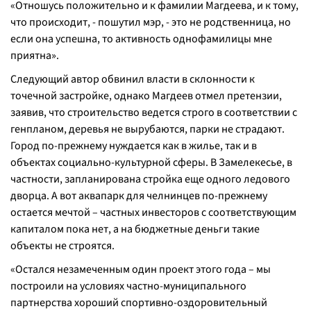
«
Отношусь положительно и к фамилии Магдеева, и к тому,
что происходит, -
пошутил мэр,
- это не родственница, но
если она успешна, то активность однофамилицы мне
приятна
».
Следующий автор обвинил власти в склонности к
точечной застройке, однако Магдеев отмел претензии,
заявив, что строительство ведется строго в соответствии с
генпланом, деревья не вырубаются, парки не страдают.
Город по-прежнему нуждается как в жилье, так и в
объектах социально-культурной сферы. В Замелекесье, в
частности, запланирована стройка еще одного ледового
дворца. А вот аквапарк для челнинцев по-прежнему
остается мечтой – частных инвесторов с соответствующим
капиталом пока нет, а на бюджетные деньги такие
объекты не строятся.
«
Остался незамеченным один проект этого года – мы
построили на условиях частно-муниципального
партнерства хороший спортивно-оздоровительный