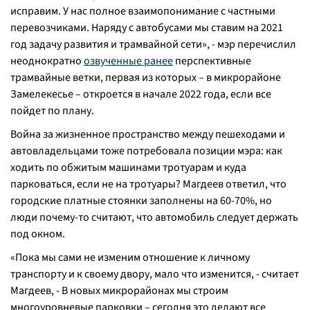
исправим. У нас полное взаимопонимание с частными
перевозчиками. Наряду с автобусами мы ставим на 2021
год задачу развития и трамвайной сети»
, - мэр перечислил
неоднократно
озвученные ранее
перспективные
трамвайные ветки, первая из которых – в микрорайоне
Замелекесье – откроется в начале 2022 года, если все
пойдет по плану.
Война за жизненное пространство между пешеходами и
автовладельцами тоже потребовала позиции мэра: как
ходить по обжитым машинами тротуарам и куда
парковаться, если не на тротуары? Магдеев ответил, что
городские платные стоянки заполнены на 60-70%, но
люди почему-то считают, что автомобиль следует держать
под окном.
«
Пока мы сами не изменим отношение к личному
транспорту и к своему двору, мало что изменится, -
считает
Магдеев,
- В новых микрорайонах мы строим
многоуровневые парковки – сегодня это делают все