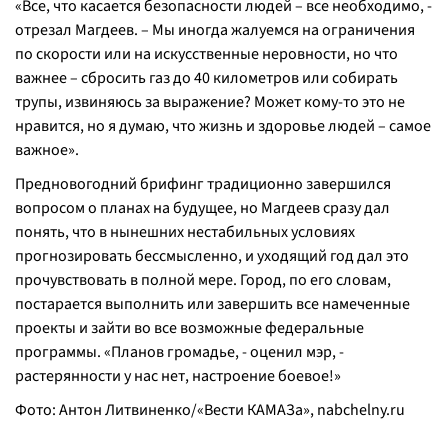
«
Все, что касается безопасности людей – все необходимо, -
отрезал Магдеев. –
Мы иногда жалуемся на ограничения
по скорости или на искусственные неровности, но что
важнее – сбросить газ до 40 километров или собирать
трупы, извиняюсь за выражение? Может кому-то это не
нравится, но я думаю, что жизнь и здоровье людей – самое
важное
».
Предновогодний брифинг традиционно завершился
вопросом о планах на будущее, но Магдеев сразу дал
понять, что в нынешних нестабильных условиях
прогнозировать бессмысленно, и уходящий год дал это
прочувствовать в полной мере. Город, по его словам,
постарается выполнить или завершить все намеченные
проекты и зайти во все возможные федеральные
программы. «
Планов громадье, -
оценил мэр,
-
растерянности у нас нет, настроение боевое!
»
Фото: Антон Литвиненко/«Вести КАМАЗа»,
nabchelny.ru