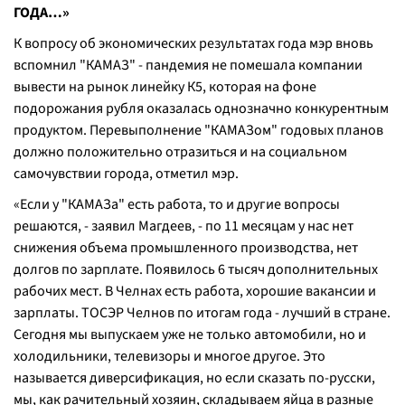
ГОДА…»
К вопросу об экономических результатах года мэр вновь
вспомнил "КАМАЗ" - пандемия не помешала компании
вывести на рынок линейку К5, которая на фоне
подорожания рубля оказалась однозначно конкурентным
продуктом. Перевыполнение "КАМАЗом" годовых планов
должно положительно отразиться и на социальном
самочувствии города, отметил мэр.
«
Если у "КАМАЗа" есть работа, то и другие вопросы
решаются, -
заявил Магдеев,
- по 11 месяцам у нас нет
снижения объема промышленного производства, нет
долгов по зарплате. Появилось 6 тысяч дополнительных
рабочих мест. В Челнах есть работа, хорошие вакансии и
зарплаты. ТОСЭР Челнов по итогам года - лучший в стране.
Сегодня мы выпускаем уже не только автомобили, но и
холодильники, телевизоры и многое другое. Это
называется диверсификация, но если сказать по-русски,
мы, как рачительный хозяин, складываем яйца в разные