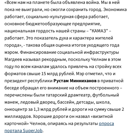
«
Всем нам на планете была объявлена война. Мы в ней
пока не выиграли, но смогли сохранить город. Экономика
работает, социально-культурная сфера работает,
основное бюджетообразующее предприятие,
национальная гордость нашей страны – "КАМАЗ" –
работает. Это показатель духа и характера жителей
города
», - такова общая оценка итогов уходящего года
мэром. Финансирование социальной инфраструктуры
Магдеев называл рекордным, поскольку Челнам в этом
году по всем каналам удалось привлечь на стройку всех
форматов свыше 15 млрд рублей. Мэр отметил, что и
президент республики
Рустам Минниханов
в приватной
беседе обращал его внимание на объем построенного –
перечислены были татарский драмтеатр, футбольный
манеж, ледовый дворец, бассейн, детсады, школа,
онкоцентр за 1,3 млрд рублей и дороги на сумму свыше 2
миллиардов. Хорошие дороги он назвал «визитной
карточкой» Челнов, опираясь на результаты
опроса
портала SuperJob
.