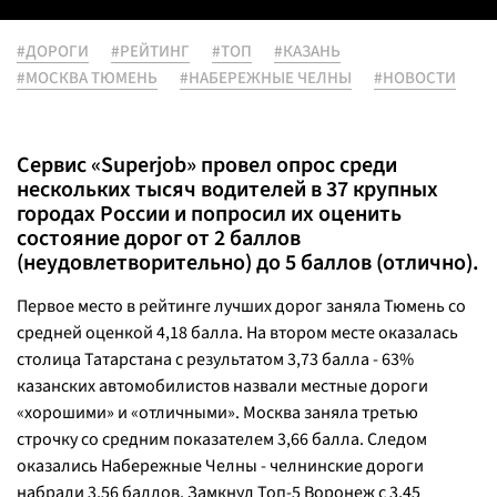
#ДОРОГИ
#РЕЙТИНГ
#ТОП
#КАЗАНЬ
#МОСКВА ТЮМЕНЬ
#НАБЕРЕЖНЫЕ ЧЕЛНЫ
#НОВОСТИ
Сервис «Superjob» провел опрос среди
нескольких тысяч водителей в 37 крупных
городах России и попросил их оценить
состояние дорог от 2 баллов
(неудовлетворительно) до 5 баллов (отлично).
Первое место в рейтинге лучших дорог заняла Тюмень со
средней оценкой 4,18 балла. На втором месте оказалась
столица Татарстана с результатом 3,73 балла - 63%
казанских автомобилистов назвали местные дороги
«хорошими» и «отличными». Москва заняла третью
строчку со средним показателем 3,66 балла. Следом
оказались Набережные Челны - челнинские дороги
набрали 3,56 баллов. Замкнул Топ-5 Воронеж с 3,45