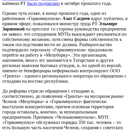
кабмина РТ
было подписано
в октябре прошлого года.
Однако чуть позже, в конце прошлого года, один из
работников «Горкоммунхоза»
Азат Сагдеев
вдруг публично, в
прямом эфире, пожаловался министру труда РТ
Эльмире
Зариповой
на прессинг со стороны руководства предприятия:
он заявил, что сотрудников МУПа вынуждают увольняться по
собственному желанию, хотя смена формы собственности к
таким последствиям вести не должна. Разбирательство
подтвердило: персоналу «Горкоммунхоза» предложили
перейти на работу в «Мехуборку». Эта организация,
напомним, много лет занимается в Татарстане и других
регионах вывозом бытовых отходов, и, по одной из версий,
именно ее бенефициары неформально контролируют ООО
«Гринта» - единого регионального оператора по обращению с
отходами на востоке республики.
До реформы отрасли обращения с отходами и,
соответственно, до появления «Гринты» на мусорном рынке
Челнов «Мехуборка» и «Горкоммунхоз» фактически
выступали конкурентами, причем основная территория
города оставалась, конечно, за муниципальным
предприятием. Преемник «Челныкоммунхоза», МУП
«Горкоммунхоз» обслуживал порядка 350 тыс. человек – то
есть большую часть населения Челнов, сохраняя с советских