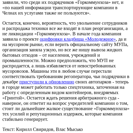
заявили, что среди их подрядчиков «Горкоммунхоза» нет, и
«по нашей информации транспортирующие компании в
Челнах их услугами также не пользуются».
Остается, конечно, вероятность, что увольнение сотрудников
и распродажа техники все же входят в план реорганизации, а
не ликвидации «Горкоммунхоза». В начале года компания
заявила о проекте
оцифровки кладбища «Молодежное»
, да и
на мусорном рынке, если верить официальному сайту МУПа,
организация заняла узкую, но все же нишу вывоза жидких
бытовых отходов – от населения, учреждений и
промышленности. Можно предположить, что МУП не
распродается, а лишь избавляется от невостребованных
мусоровозов. Машины эти в любом случае перестали
соответствовать требованиям регоператора, чьи подрядчики в
декабре
приступили к обновлению
своих автопарков - теперь
в городе может работать только спецтехника, заточенная на
работу с определенным видом контейнеров, внедряемых
«Гринтой». Остается ждать решения арбитражного суда -
наверное, он ответит на вопрос учредителей компании о том,
стоит ли дальнейшее жалкое существование «Горкоммунхоза»
тех усилий и репутационных издержек, которые компания
стабильно генерирует.
Текст: Кирилл Свиридов, Влас Мысько