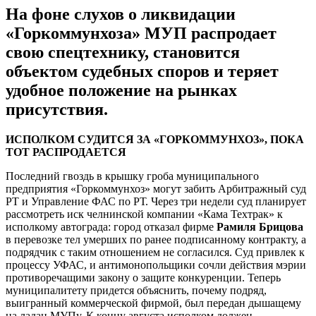
На фоне слухов о ликвидации
«Горкоммунхоза» МУП распродает
свою спецтехнику, становится
объектом судебных споров и теряет
удобное положение на рынках
присутствия.
ИСПОЛКОМ СУДИТСЯ ЗА «ГОРКОММУНХОЗ», ПОКА
ТОТ РАСПРОДАЕТСЯ
Последний гвоздь в крышку гроба муниципального
предприятия «Горкоммунхоз» могут забить Арбитражный суд
РТ и Управление ФАС по РТ. Через три недели суд планирует
рассмотреть иск челнинской компании «Кама Техтрак» к
исполкому автограда: город отказал фирме
Рамиля Брицова
в перевозке тел умерших по ранее подписанному контракту, а
подрядчик с таким отношением не согласился. Суд привлек к
процессу УФАС, и антимонопольщики сочли действия мэрии
противоречащими закону о защите конкуренции. Теперь
муниципалитету придется объяснить, почему подряд,
выигранный коммерческой фирмой, был передан дышащему
на ладан МУПу. К концу августа исполком должен