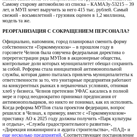
Самому старому автомобилю из списка – КАМАЗу-53215 – 39
лет, и МУП хочет выручить за него 415 тыс. рублей. Самый
свежий - восьмилетний - грузовик оценен в 1,2 миллиона,
модель та же.
РЕОРГАНИЗАЦИЯ С СОКРАЩЕНИЕМ ПЕРСОНАЛА?
Официально, напомним, город планировал сменить форму
собственности «Горкоммунхоза» – в прошлом году в
горсовете Челнов была озвучена федеральная директива о
перерегистрации ряда МУПов в акционерные общества,
контрольные доли которых муниципалитет обещал сохранить
за собой. Реформа стала инициативой антимонопольной
службы, которая давно пыталась привлечь муниципалитеты к
ответственности за то, что унитарные предприятия работают
на конкурентных рынках в нерыночных условиях, отнимая
хлеб у бизнеса. Челнов претензии УФАС касались в полной
мере и город неоднократно принимал предписания от
антимонопольщиков, но никто не понимал, как их исполнять.
Когда реформа МУПов стала проектом федерации, вопрос
решился: в Челнах, к примеру, вместе с «Горкоммунхозом»
приставку АО к 2025 году должны получить «Парк культуры
и отдыха», «Служба градостроительного развития»,
«Дирекция инжиниринга и аудита строительства», «ПАД» и
еще несколько предприятий
. Соответствующее постановление