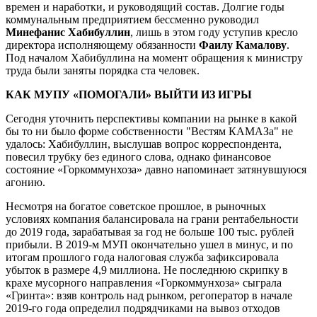
времен и наработки, и руководящий состав. Долгие годы
коммунальным предприятием бессменно руководил
Минефанис Хабибуллин
, лишь в этом году уступив кресло
директора исполняющему обязанности
Фаилу Камалову
.
Под началом Хабибуллина на момент обращения к министру
труда были заняты порядка ста человек.
КАК МУПУ «ПОМОГАЛИ» ВЫЙТИ ИЗ ИГРЫ
Сегодня уточнить перспективы компании на рынке в какой
бы то ни было форме собственности "Вестям КАМАЗа" не
удалось: Хабибуллин, выслушав вопрос корреспондента,
повесил трубку без единого слова, однако финансовое
состояние «Горкоммунхоза» давно напоминает затянувшуюся
агонию.
Несмотря на богатое советское прошлое, в рыночных
условиях компания балансировала на грани рентабельности
до 2019 года, зарабатывая за год не больше 100 тыс. рублей
прибыли. В 2019-м МУП окончательно ушел в минус, и по
итогам прошлого года налоговая служба зафиксировала
убыток в размере 4,9 миллиона. Не последнюю скрипку в
крахе мусорного направления «Горкоммунхоза» сыграла
«Гринта»: взяв контроль над рынком, регоператор в начале
2019-го года определил подрядчиками на вывоз отходов