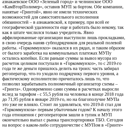
азнакаевское ООО «Зеленый город» и челнинское ООО
«КамВторПолимер», оставив МУП за бортом. Обе компании,
нанятые «Гринтой», явно не имели технических
возможностей для самостоятельного исполнения
обязанностей – в азнакаевской, к примеру, при всей ее
географической удаленности еще и работать было некому, так
как в штате числился только учредитель. Явно
аффилированные организации выступили лишь прокладками,
в свою очередь наняв субподрядчиков для реальной полевой
работы. «Горкоммунхоз» оказался в их рядах, и таким образом
от былого заработка на коммунальных платежах МУПу
остались копейки. Если раньше суммы за вывоз мусора из
расчеток целиком поступали в «Горкоммунхоз», то с 2019-го
года те же деньги пришлось делить на троих: часть забирал
регоператор, что-то уходило подрядчику первого уровня, а
фактическому исполнителю причиталось лишь то, что
позволял зарабатывать полномочный организатор схемы –
«Гринта». Одновременно сами суммы в расчетках выросли
вслед за тарифом - с 55,5 рубля на человека в конце 2018 года
до 71,95 рубля в январе 2019-го, но на благополучие МУПа
это уже не влияло. Стоит ли удивляться, что 2019-й стал для
«Горкоммунхоза» первым убыточным годом? К началу этого
года отношения с регоператором зашли в тупик и МУП
окончательно выпал с рынка транспортировки ТБО. Сегодня
на вопрос о каком-либо сотрудничестве с МУПом в «Гринте»