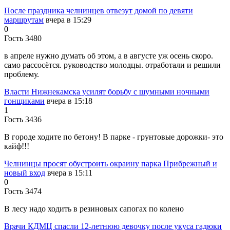
После праздника челнинцев отвезут домой по девяти
маршрутам
вчера в 15:29
0
Гость 3480
в апреле нужно думать об этом, а в августе уж осень скоро.
само рассосётся. руководство молодцы. отработали и решили
проблему.
Власти Нижнекамска усилят борьбу с шумными ночными
гонщиками
вчера в 15:18
1
Гость 3436
В городе ходите по бетону! В парке - грунтовые дорожки- это
кайф!!!
Челнинцы просят обустроить окраину парка Прибрежный и
новый вход
вчера в 15:11
0
Гость 3474
В лесу надо ходить в резиновых сапогах по колено
Врачи КДМЦ спасли 12-летнюю девочку после укуса гадюки