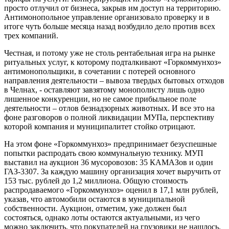
просто отлучил от бизнеса, закрыв им доступ на территорию.
Антимонопольное управление организовало проверку и в
итоге чуть больше месяца назад возбудило дело против всех
трех компаний.
Честная, и потому уже не столь рентабельная игра на рынке
ритуальных услуг, к которому подталкивают «Горкоммунхоз»
антимонопольщики, в сочетании с потерей основного
направления деятельности – вывоза твердых бытовых отходов
в Челнах, - оставляют завзятому монополисту лишь одно
лишенное конкуренции, но не самое прибыльное поле
деятельности – отлов безнадзорных животных. И все это на
фоне разговоров о полной ликвидации МУПа, перспективу
которой компания и муниципалитет стойко отрицают.
На этом фоне «Горкоммунхоз» предпринимает безуспешные
попытки распродать свою коммунальную технику. МУП
выставил на аукцион 36 мусоровозов: 35 КАМАЗов и один
ГАЗ-3307. За каждую машину организация хочет выручить от
153 тыс. рублей до 1,2 миллиона. Общую стоимость
распродаваемого «Горкоммунхоз» оценил в 17,1 млн рублей,
указав, что автомобили остаются в муниципальной
собственности. Аукцион, отметим, уже должен был
состояться, однако лоты остаются актуальными, из чего
можно заключить, что покупателей на грузовики не нашлось.