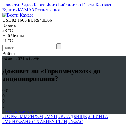
Новости
Видео
Блоги
Фото
Библиотека
Газета
Контакты
Купить КАМАЗ
Регистрация
USD
82.1665
EUR
94.8366
Казань
23 °C
Наб.Челны
21 °C
Войти
04 авг 2021 в 08:56
Доживет ли «Горкоммунхоз» до
акционирования?
981
0
0
3
Назад к новостям
#ГОРКОММУНХОЗ
#МУП
#КЛАДБИЩЕ
#ГРИНТА
#МИНЕФАНИС ХАБИБУЛЛИН
#УФАС