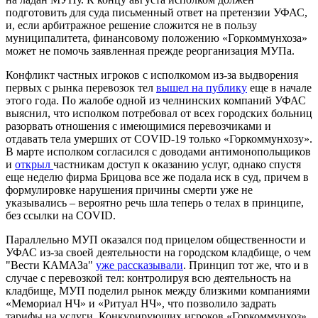
подготовить для суда письменный ответ на претензии УФАС,
и, если арбитражное решение сложится не в пользу
муниципалитета, финансовому положению «Горкоммунхоза»
может не помочь заявленная прежде реорганизация МУПа.
Конфликт частных игроков с исполкомом из-за выдворения
первых с рынка перевозок тел
вышел на публику
еще в начале
этого года. По жалобе одной из челнинских компаний УФАС
выяснил, что исполком потребовал от всех городских больниц
разорвать отношения с имеющимися перевозчиками и
отдавать тела умерших от COVID-19 только «Горкоммунхозу».
В марте исполком согласился с доводами антимонопольщиков
и
открыл
частникам доступ к оказанию услуг, однако спустя
еще неделю фирма Брицова все же подала иск в суд, причем в
формулировке нарушения причины смерти уже не
указывались – вероятно речь шла теперь о телах в принципе,
без ссылки на COVID.
Параллельно МУП оказался под прицелом общественности и
УФАС из-за своей деятельности на городском кладбище, о чем
"Вести КАМАЗа"
уже рассказывали
. Принцип тот же, что и в
случае с перевозкой тел: контролируя всю деятельность на
кладбище, МУП поделил рынок между близкими компаниями
«Мемориал НЧ» и «Ритуал НЧ», что позволило задрать
тарифы на услуги. Конкурирующих игроков «Горкоммунхоз»