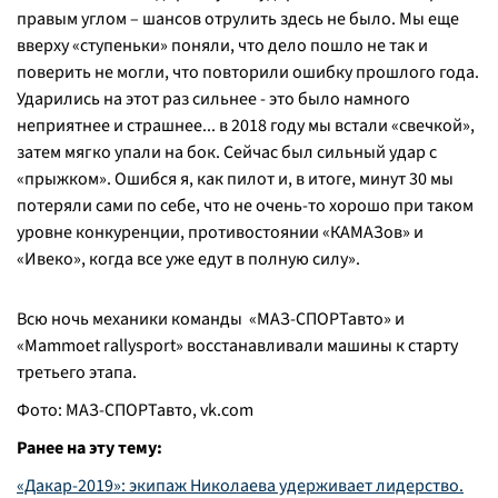
правым углом – шансов отрулить здесь не было. Мы еще
вверху «ступеньки» поняли, что дело пошло не так и
поверить не могли, что повторили ошибку прошлого года.
Ударились на этот раз сильнее - это было намного
неприятнее и страшнее... в 2018 году мы встали «свечкой»,
затем мягко упали на бок. Сейчас был сильный удар с
«прыжком». Ошибся я, как пилот и, в итоге, минут 30 мы
потеряли сами по себе, что не очень-то хорошо при таком
уровне конкуренции, противостоянии «КАМАЗов» и
«Ивеко», когда все уже едут в полную силу».
Всю ночь механики команды «МАЗ-СПОРТавто» и
«Mammoet rallysport» восстанавливали машины к старту
третьего этапа.
Фото: МАЗ-СПОРТавто, vk.com
Ранее на эту тему:
«Дакар-2019»: экипаж Николаева удерживает лидерство.