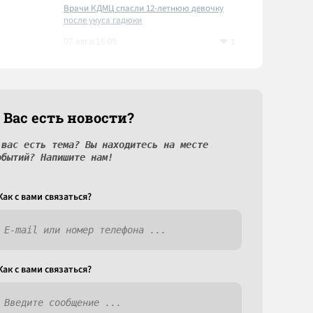
Врачи КДМЦ спасли 12-летнюю девочку
после укуса гадюки
1
07 авг в 15:05
 Вас есть новости?
 вас есть тема? Вы находитесь на месте
обытий? Напишите нам!
Как c вами связаться?
Как c вами связаться?