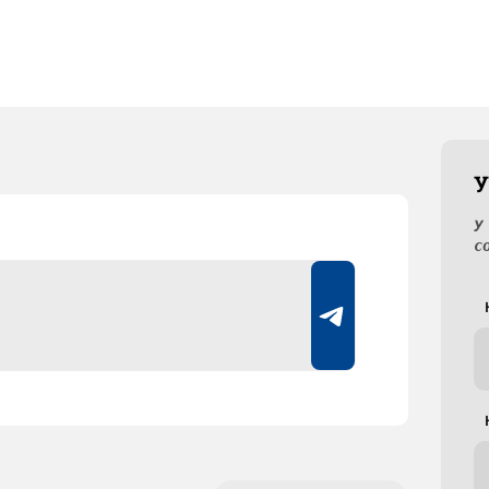
У
У
с