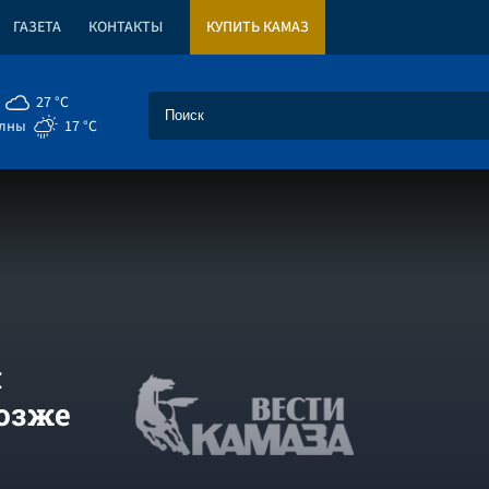
ГАЗЕТА
КОНТАКТЫ
КУПИТЬ КАМАЗ
27 °C
елны
17 °C
й
озже