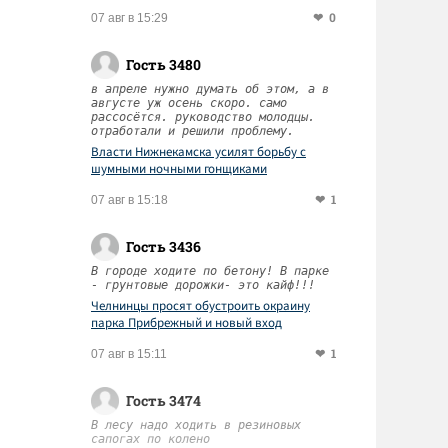
0
07 авг в 15:29
Гость 3480
в апреле нужно думать об этом, а в
августе уж осень скоро. само
рассосётся. руководство молодцы.
отработали и решили проблему.
Власти Нижнекамска усилят борьбу с
шумными ночными гонщиками
1
07 авг в 15:18
Гость 3436
В городе ходите по бетону! В парке
- грунтовые дорожки- это кайф!!!
Челнинцы просят обустроить окраину
парка Прибрежный и новый вход
1
07 авг в 15:11
Гость 3474
В лесу надо ходить в резиновых
сапогах по колено