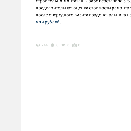
строительно-монтажных работ составила 5%, а
предварительная оценка стоимости ремонта з
после очередного визита градоначальника на
млн рублей
.
744
0
0
0