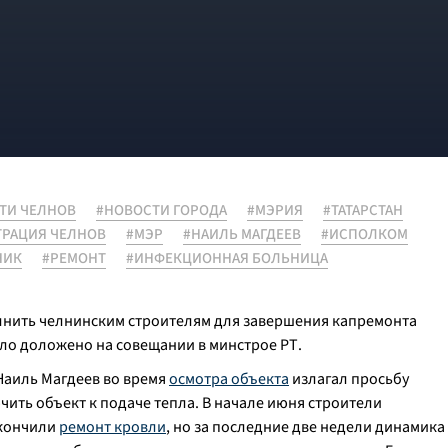
ТИ ЧЕЛНОВ
#НОВОСТИ ГОРОДА
#МЭРИЯ
#ТАТАРСТАН
РАЦИЯ ЧЕЛНОВ
#МЭР
#НАИЛЬ МАГДЕЕВ
#ИСПОЛКОМ
НИК
#РЕМОНТ
#ИНФЕКЦИОННАЯ БОЛЬНИЦА
лнить челнинским строителям для завершения капремонта
ло доложено на совещании в минстрое РТ.
Наиль Магдеев во время
осмотра объекта
излагал просьбу
чить объект к подаче тепла. В начале июня строители
акончили
ремонт кровли
, но за последние две недели динамика