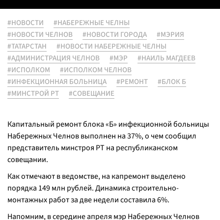
#НОВОСТИ
#НАБЕРЕЖНЫЕ ЧЕЛНЫ
#НОВОСТИ ЧЕЛНОВ
#НОВОСТИ ГОРОДА
#МЭРИЯ
#ТАТАРСТАН
#НОВОСТИ НАБЕРЕЖНЫЕ ЧЕЛНЫ
#АДМИНИСТРАЦИЯ ЧЕЛНОВ
#МЭР
#НАИЛЬ МАГДЕЕВ
#ИСПОЛКОМ
#ИСПОЛКОМ ЧЕЛНОВ
#ИНФЕКЦИОННАЯ БОЛЬНИЦА
#РЕМОНТ
#БЛОК Б
#МИНСТРОЙ РТ
#СОВЕЩАНИЕ
Капитальный ремонт блока «Б» инфекционной больницы
Набережных Челнов выполнен на 37%, о чем сообщил
представитель минстроя РТ на республиканском
совещании.
Как отмечают в ведомстве, на капремонт выделено
порядка 149 млн рублей. Динамика строительно-
монтажных работ за две недели составила 6%.
Напомним, в середине апреля мэр Набережных Челнов