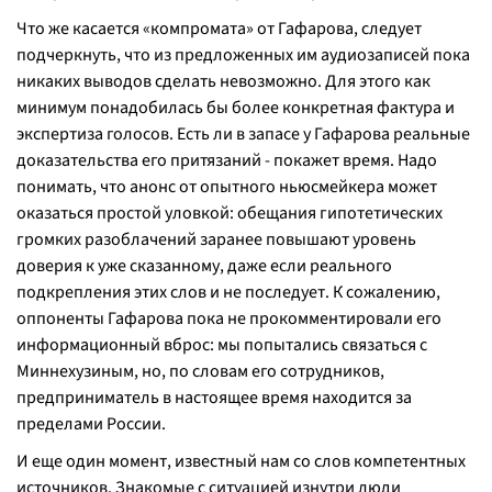
Что же касается «компромата» от Гафарова, следует
подчеркнуть, что из предложенных им аудиозаписей пока
никаких выводов сделать невозможно. Для этого как
минимум понадобилась бы более конкретная фактура и
экспертиза голосов. Есть ли в запасе у Гафарова реальные
доказательства его притязаний - покажет время. Надо
понимать, что анонс от опытного ньюсмейкера может
оказаться простой уловкой: обещания гипотетических
громких разоблачений заранее повышают уровень
доверия к уже сказанному, даже если реального
подкрепления этих слов и не последует. К сожалению,
оппоненты Гафарова пока не прокомментировали его
информационный вброс: мы попытались связаться с
Миннехузиным, но, по словам его сотрудников,
предприниматель в настоящее время находится за
пределами России.
И еще один момент, известный нам со слов компетентных
источников. Знакомые с ситуацией изнутри люди