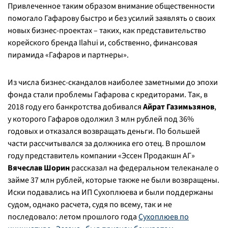
Привлеченное таким образом внимание общественности
помогало Гафарову быстро и без усилий заявлять о своих
новых бизнес-проектах – таких, как представительство
корейского бренда Ilahui и, собственно, финансовая
пирамида «Гафаров и партнеры».
Из числа бизнес-скандалов наиболее заметными до эпохи
фонда стали проблемы Гафарова с кредиторами. Так, в
2018 году его банкротства добивался
Айрат Газимьзянов
,
у которого Гафаров одолжил 3 млн рублей под 36%
годовых и отказался возвращать деньги. По большей
части рассчитывался за должника его отец. В прошлом
году представитель компании «Эссен Продакшн АГ»
Вячеслав Шорин
рассказал на федеральном телеканале о
займе 37 млн рублей, которые также не были возвращены.
Иски подавались на ИП Сухоплюева и были поддержаны
судом, однако расчета, судя по всему, так и не
последовало: летом прошлого года
Сухоплюев по