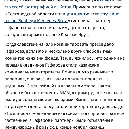
стражу в качестве меры пресечения, беглец же
ответил на
это своей фотографией из Китая
. Примерно в то же время
в Белгородской области
полиция практически случайно
нашла Bentley и Mercedes-Benz
Ахметшина – партнер
Гафарова пытался спрятать имущество от ареста,
арендовав гараж в поселке Красная Яруга.
Когда следствие начало комментировать прессе дело
Гафарова, всплыло и несколько других любопытных
моментов из жизни фонда. Так, выяснилось, что одними из
первых вкладчиков Гафарова стали казанские
криминальные авторитеты. Понимая, что речь идет о
пирамиде, они рассчитывали получить проценты с
отданных 13 млн рублей на начальном этапе, как это
обычно и бывает: клиенты МММ, к примеру, тоже сначала
были довольны своими вкладами. Выплаты остановились,
когда сумма долга перед столичной «братвой» доросла до
21 миллиона, мошенническая схема стала проявляться все
явственнее, а Гафаров и партнеры были объявлены в
международный розыск. В конце ноября казанцы