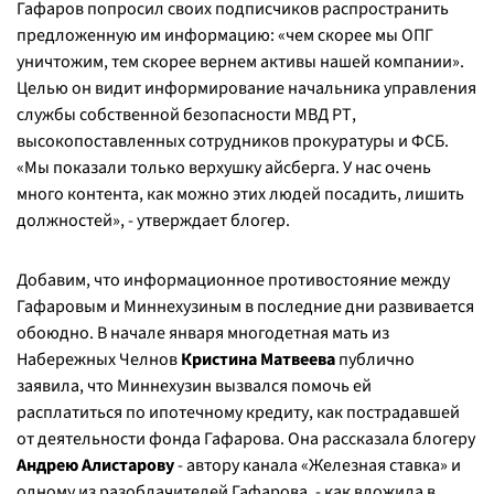
Гафаров попросил своих подписчиков распространить
предложенную им информацию: «
чем скорее мы ОПГ
уничтожим, тем скорее вернем активы нашей компании
».
Целью он видит информирование начальника управления
службы собственной безопасности МВД РТ,
высокопоставленных сотрудников прокуратуры и ФСБ.
«
Мы показали только верхушку айсберга. У нас очень
много контента, как можно этих людей посадить, лишить
должностей
», - утверждает блогер.
Добавим, что информационное противостояние между
Гафаровым и Миннехузиным в последние дни развивается
обоюдно. В начале января многодетная мать из
Набережных Челнов
Кристина Матвеева
публично
заявила, что Миннехузин вызвался помочь ей
расплатиться по ипотечному кредиту, как пострадавшей
от деятельности фонда Гафарова. Она рассказала блогеру
Андрею Алистарову
- автору канала «Железная ставка» и
одному из разоблачителей Гафарова, - как вложила в