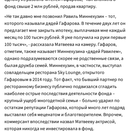
фонд свыше 2 млн рублей, продав квартиру.
«
Не так давно мне позвонил Равиль Миннехузин – тот,
которого называли дядей Гафарова. В течение двух лет он
предлагает мне закрыть ипотеку, выплачивая мне каждый
месяц по 100 тысяч рублей. Я уже получила на руки первые
100 тысяч
», - рассказала Матвеева на камеру. Гафаров,
отметим, также называет Миннехузина «дядей Равилем»,
однако подразумеваются скорее не родственные связи, а
былая дружба семей. Миннехузин, в частности, выступал
совладельцем ресторана Sky Lounge, открытого
Гафаровым в 2014 году. Тот факт, что бывший партнер по
ресторанному бизнесу публично подвизался сгладить
наиболее острые последствия деятельности фонда –
крупный ущерб многодетной семьи – больно ударил по
остаткам репутации Гафарова, который много лет подряд
выставлял себя меценатом и благотворителем. Впрочем,
коммерсант впоследствии назвал Матвееву актрисой,
которая никогда не инвестировала в фонд.