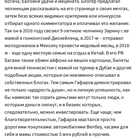
богача, баловня удачи и мецената. Блогер предлагал
челнинцам рассказывать на его странице о своих мечтах,
затем безо всяких видимых критериев или конкурсов
отбирал одного комментатора и оплачивал его желание.
Так он в 2016 году свозил 9-летнюю челнинку Зарину с ее
мамой в гонконгский Диснейленд, в 2017-м – отправил
молодоженов в Мексику провести медовый месяц, в 2018-
м – еще одну местную семью на отдых в Китай. В его PR-
багаже также обмен айфона на мешок картошки, билеты
для юной теннисистки с мамой на турнир в Дубае и другие
подобные акции, которые он неизменно описывал в
собственных блогах. Тем самым Гафаров демонстрировал
не только «щедрость души», но и личную успешность, как
бы намекая: так сорить деньгами могут только люди, к
которым деньги липнут, и в бизнес которых,
следовательно, можно инвестировать. Еще чаще, чем
благотворительностью, Гафаров хвастался просто
дорогими покупками: автомобилями Bentley, часами для
себя и мамы стоимостью 5 млн рублей и прочим.