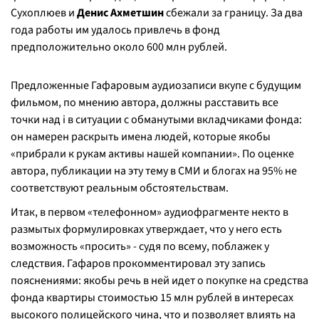
Сухоплюев и
Денис Ахметшин
сбежали за границу. За два
года работы им удалось привлечь в фонд
предположительно около 600 млн рублей.
Предложенные Гафаровым аудиозаписи вкупе с будущим
фильмом, по мнению автора, должны расставить все
точки над i в ситуации с обманутыми вкладчиками фонда:
он намерен раскрыть имена людей, которые якобы
«
прибрали к рукам активы нашей компании
». По оценке
автора, публикации на эту тему в СМИ и блогах на 95% не
соответствуют реальным обстоятельствам.
Итак, в первом «телефонном» аудиофрагменте некто в
размытых формулировках утверждает, что у него есть
возможность «просить» - судя по всему, поблажек у
следствия. Гафаров прокомментировал эту запись
пояснениями: якобы речь в ней идет о покупке на средства
фонда квартиры стоимостью 15 млн рублей в интересах
высокого полицейского чина, что и позволяет влиять на