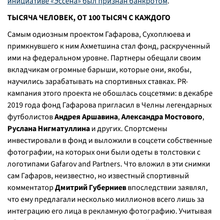
инициативе «Эссена» был признан банкротом
.
ТЫСЯЧА ЧЕЛОВЕК, ОТ 100 ТЫСЯЧ С КАЖДОГО
Самым одиозным проектом Гафарова, Сухоплюева и
примкнувшего к ним Ахметшина стал фонд, раскрученный
ими на федеральном уровне. Партнеры обещали своим
вкладчикам огромные барыши, которые они, якобы,
научились зарабатывать на спортивных ставках. PR-
кампания этого проекта не обошлась соцсетями: в декабре
2019 года фонд Гафарова пригласил в Челны легендарных
футболистов
Андрея Аршавина
,
Александра Мостового
,
Руслана Нигматуллина
и других. Спортсмены
инвестировали в фонд и выложили в соцсети собственные
фотографии, на которых они были одеты в толстовки с
логотипами Gafarov and Partners. Что вложил в эти снимки
сам Гафаров, неизвестно, но известный спортивный
комментатор
Дмитрий Губерниев
впоследствии заявлял,
что ему предлагали несколько миллионов всего лишь за
интеграцию его лица в рекламную фотографию. Учитывая