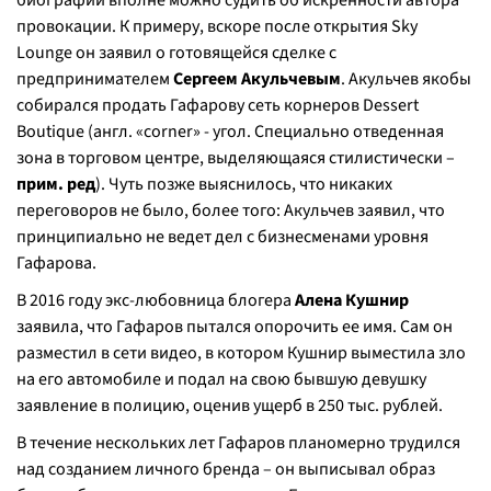
биографии вполне можно судить об искренности автора
провокации. К примеру, вскоре после открытия Sky
Lounge он заявил о готовящейся сделке с
предпринимателем
Сергеем Акульчевым
. Акульчев якобы
собирался продать Гафарову сеть корнеров Dessert
Boutique (
англ. «corner» - угол. Специально отведенная
зона в торговом центре, выделяющаяся стилистически –
прим. ред
). Чуть позже выяснилось, что никаких
переговоров не было, более того: Акульчев заявил, что
принципиально не ведет дел с бизнесменами уровня
Гафарова.
В 2016 году экс-любовница блогера
Алена Кушнир
заявила, что Гафаров пытался опорочить ее имя. Сам он
разместил в сети видео, в котором Кушнир выместила зло
на его автомобиле и подал на свою бывшую девушку
заявление в полицию, оценив ущерб в 250 тыс. рублей.
В течение нескольких лет Гафаров планомерно трудился
над созданием личного бренда – он выписывал образ