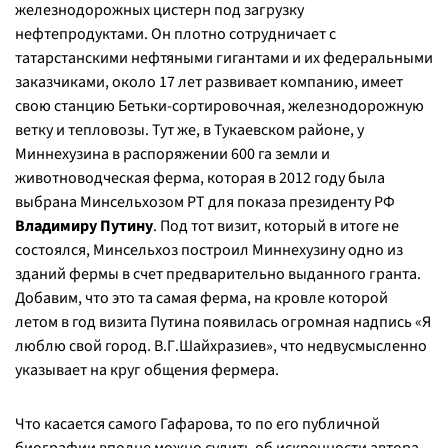
железнодорожных цистерн под загрузку
нефтепродуктами. Он плотно сотрудничает с
татарстанскими нефтяными гигантами и их федеральными
заказчиками, около 17 лет развивает компанию, имеет
свою станцию Бетьки-сортировочная, железнодорожную
ветку и тепловозы. Тут же, в Тукаевском районе, у
Миннехузина в распоряжении 600 га земли и
животноводческая ферма, которая в 2012 году была
выбрана Минсельхозом РТ для показа президенту РФ
Владимиру Путину
. Под тот визит, который в итоге не
состоялся, Минсельхоз построил Миннехузину одно из
зданий фермы в счет предварительно выданного гранта.
Добавим, что это та самая ферма, на кровле которой
летом в год визита Путина появилась огромная надпись «Я
люблю свой город. В.Г.Шайхразиев», что недвусмысленно
указывает на круг общения фермера.
Что касается самого Гафарова, то по его публичной