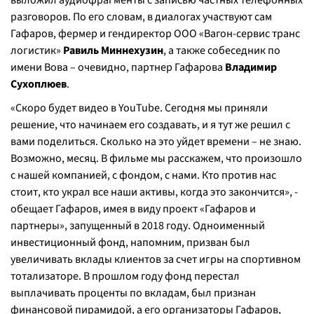
выложил аудиофрагменты с записью частных телефонных
разговоров. По его словам, в диалогах участвуют сам
Гафаров, фермер и гендиректор ООО «Вагон-сервис транс
логистик»
Равиль Миннехузин
, а также собеседник по
имени Вова – очевидно, партнер Гафарова
Владимир
Сухоплюев
.
«
Скоро будет видео в YouTube. Сегодня мы приняли
решение, что начинаем его создавать, и я тут же решил с
вами поделиться. Сколько на это уйдет времени – не знаю.
Возможно, месяц. В фильме мы расскажем, что произошло
с нашей компанией, с фондом, с нами. Кто против нас
стоит, кто украл все наши активы, когда это закончится
», -
обещает Гафаров, имея в виду проект «Гафаров и
партнеры», запущенный в 2018 году. Одноименный
инвестиционный фонд, напомним, призван был
увеличивать вклады клиентов за счет игры на спортивном
тотализаторе. В прошлом году фонд перестал
выплачивать проценты по вкладам, был признан
финансовой пирамидой, а его организаторы Гафаров,