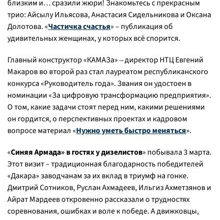
близким и… сразили жюри! Знакомьтесь с прекрасным
трио: Айсылу Ильясова, Анастасия Сидельникова и Оксана
Долотова. «
Частичка счастья
» – публикация об
удивительных женщинах, у которых всё спорится.
Главный конструктор «КАМАЗа» ‒ директор НТЦ Евгений
Макаров во второй раз стал лауреатом республиканского
конкурса «Руководитель года». Звания он удостоен в
номинации «За цифровую трансформацию предприятия».
О том, какие задачи стоят перед ним, какими решениями
он гордится, о перспективных проектах и кадровом
вопросе материал «
Нужно уметь быстро меняться
».
«
Синяя Армада» в гостях у дизелистов
» побывала 3 марта.
Этот визит – традиционная благодарность победителей
«Дакара» заводчанам за их вклад в триумф на гонке.
Дмитрий Сотников, Руслан Ахмадеев, Ильгиз Ахметзянов и
Айрат Мардеев откровенно рассказали о трудностях
соревнования, ошибках и воле к победе. А движковцы,