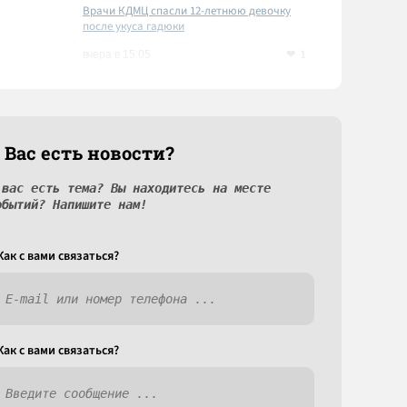
Врачи КДМЦ спасли 12-летнюю девочку
после укуса гадюки
1
вчера в 15:05
 Вас есть новости?
 вас есть тема? Вы находитесь на месте
обытий? Напишите нам!
Как c вами связаться?
Как c вами связаться?