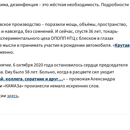
ма, дезинфекция – это жёсткая необходимость. Подробности
вское производство – поразили мощь, объёмы, пространство,
навсегда, без сомнений. И сейчас, спустя 36 лет, токарь-
экспериментального цеха ОПОПП НТЦ с блеском в глазах
 мысли и принимать участие в рождении автомобиля. «
Крутая
уженно.
тие. 6 октября 2020 года остановилось сердце председателя
Ему было 58 лет. Больно, когда в расцвете сил уходит
й, коллега, соратник и друг…
» – провожая Александра
ли «КАМАЗа» произнесли немало искренних слов.
рсии
здесь
.