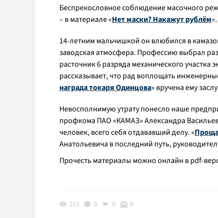
Беспрекословное соблюдение масочного режи
– в материале «
Нет маски? Накажут рублём
».
14-летним мальчишкой он влюбился в камазо
заводская атмосфера. Профессию выбрал раз и 
расточник 6 разряда механического участка 
рассказывает, что рад воплощать инженерные
награда токаря Одинцова
» вручена ему засл
Невосполнимую утрату понесло наше предприя
профкома ПАО «КАМАЗ» Александра Васильева. 
человек, всего себя отдававший делу. «
Проща
Анатольевича в последний путь, руководите
Прочесть материалы можно онлайн в pdf-ве
223
0
0
0