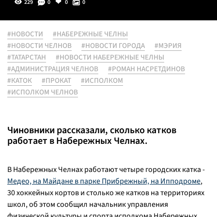
229
0
0
0
#НОВОСТИ
#НАБЕРЕЖНЫЕ ЧЕЛНЫ
#НОВОСТИ ЧЕЛНОВ
#НОВОСТИ ГОРОДА
#МЭРИЯ
#ТАТАРСТАН
#НОВОСТИ НАБЕРЕЖНЫЕ ЧЕЛНЫ
#АДМИНИСТРАЦИЯ ЧЕЛНОВ
#РОМАН НАСРЕТДИНОВ
#КАТОК
#ПРОКАТ
#ИСПОЛКОМ
#ИСПОЛКОМ ЧЕЛНОВ
Чиновники рассказали, сколько катков
работает в Набережных Челнах.
В Набережных Челнах работают четыре городских катка -
Медео, на Майдане в парке Прибрежный, на Ипподроме
,
30 хоккейных кортов и столько же катков на территориях
школ, об этом сообщил начальник управления
физической культуры и спорта исполкома Набережных