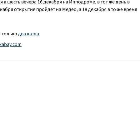
в шесть вечера 16 декабря на Ипподроме, в тот же день в
декабря открытие пройдет на Медео, а 18 декабря в то же время
о только
два катка
.
ixabay.com