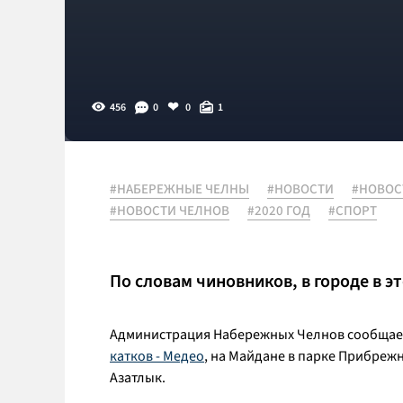
456
0
0
1
#НАБЕРЕЖНЫЕ ЧЕЛНЫ
#НОВОСТИ
#НОВОС
#НОВОСТИ ЧЕЛНОВ
#2020 ГОД
#СПОРТ
По словам чиновников, в городе в э
Администрация Набережных Челнов сообщает,
катков - Медео
, на Майдане в парке Прибреж
Азатлык.