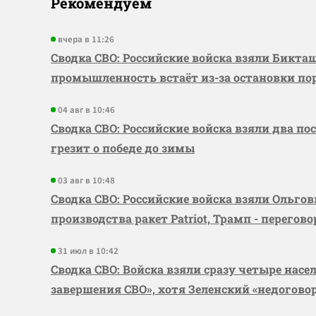
Рекомендуем
вчера в 11:26
Сводка СВО: Российские войска взяли Бикта
промышленность встаёт из-за остановки по
04 авг в 10:46
Сводка СВО: Российские войска взяли два по
грезит о победе до зимы
03 авг в 10:48
Сводка СВО: Российские войска взяли Ольго
производства ракет Patriot, Трамп - перегов
31 июл в 10:42
Сводка СВО: Войска взяли сразу четыре насе
завершения СВО», хотя Зеленский «недогово