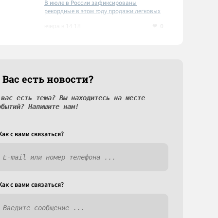
В июле в России зафиксированы
рекордные в этом году продажи легковых
автомобилей
0
вчера в 14:18
 Вас есть новости?
 вас есть тема? Вы находитесь на месте
обытий? Напишите нам!
Как c вами связаться?
Как c вами связаться?