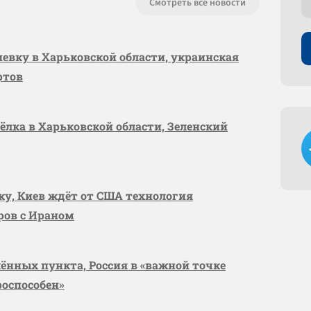
Смотреть все новости
шевку в Харьковской области, украинская
ртов
сёлка в Харьковской области, Зеленский
вку, Киев ждёт от США технология
оров с Ираном
лённых пункта, Россия в «важной точке
роспособен»