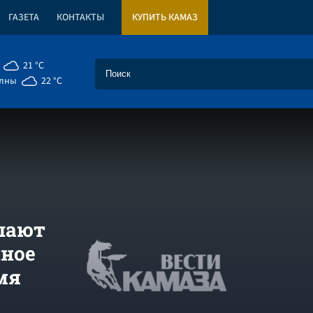
ГАЗЕТА
КОНТАКТЫ
КУПИТЬ КАМАЗ
21 °C
елны
22 °C
шают
нное
мя