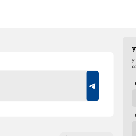
У
У
с