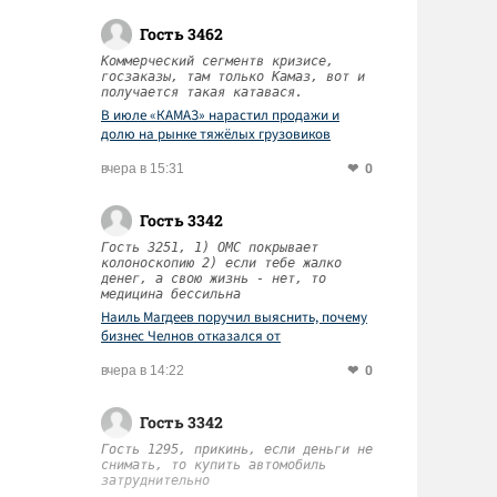
Гость 3462
Коммерческий сегментв кризисе,
госзаказы, там только Камаз, вот и
получается такая катавася.
В июле «КАМАЗ» нарастил продажи и
долю на рынке тяжёлых грузовиков
0
вчера в 15:31
Гость 3342
Гость 3251, 1) ОМС покрывает
колоноскопию 2) если тебе жалко
денег, а свою жизнь - нет, то
медицина бессильна
Наиль Магдеев поручил выяснить, почему
бизнес Челнов отказался от
диспансеризации работников
0
вчера в 14:22
Гость 3342
Гость 1295, прикинь, если деньги не
снимать, то купить автомобиль
затруднительно