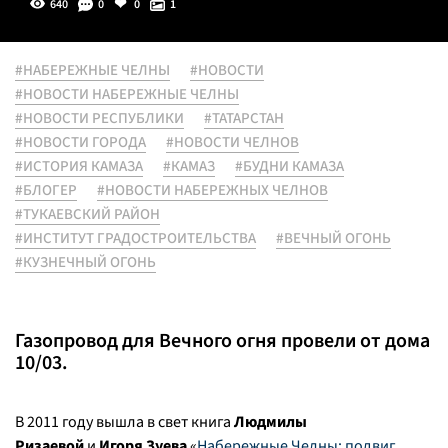
640
0
0
1
#НАБЕРЕЖНЫЕ ЧЕЛНЫ
#НОВОСТИ
#НОВОСТИ НАБЕРЕЖНЫЕ ЧЕЛНЫ
#НОВОСТИ РЕСПУБЛИКИ
#ТАТАРСТАН
#НОВОСТИ ГОРОДА
#НОВОСТИ ЧЕЛНОВ
#ИСТОРИЯ КАМАЗА
#КАМАЗ
#БУДНИ КАМАЗА
#БЛОГЕР
#НОВОСТИ НАБЕРЕЖНЫХ ЧЕЛНОВ
#ТУКАЕВСКИЙ РАЙОН
#ИНСТИТУТ ГРАДОСТРОИТЕЛЬСТВА
#ВЕЧНЫЙ ОГОНЬ
#КУЗНЕЧНЫЙ ОГОНЬ
Газопровод для Вечного огня провели от дома
10/03.
В 2011 году вышла в свет книга
Людмилы
Ризаевой
и
Игоря Зуева
«
Набережные Челны: подвиг