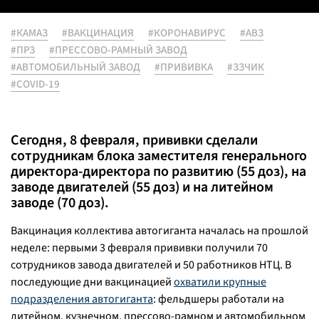
#КАМАЗ
#ВАКЦИНАЦИЯ
#КОРОНАВИРУС
#АВЗ
#ПРЗ
#ПРЕССОВО-РАМНЫЙ ЗАВОД
#АВТОМОБИЛЬНЫЙ ЗАВОД
#ПРИВИВКА
#ЗЗЧИК
#COVID-19
Сегодня, 8 февраля, прививки сделали
сотрудникам блока заместителя генерального
директора-директора по развитию (55 доз), на
заводе двигателей (55 доз) и на литейном
заводе (70 доз).
Вакцинация коллектива автогиганта началась на прошлой
неделе: первыми 3 февраля прививки получили 70
сотрудников завода двигателей и 50 работников НТЦ. В
последующие дни вакцинацией
охватили крупные
подразделения автогиганта
: фельдшеры работали на
литейном, кузнечном, прессово-рамном и автомобильном