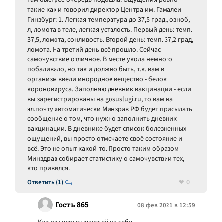
там быстрее очередь подошла. Ощущения ровно
такие как и говорил директор Центра им. Гамалеи
Гинзбург: 1. Легкая температура до 37,5 град., озноб,
л, ломота в теле, легкая усталость. Первый день: темп.
37,5, ломота, сонливость. Второй день: темп. 37,2 град,
ломота. На третий день всё прошло. Сейчас
самочувствие отличное. В месте укола немного
побаливало, но так и должно быть, т.к. вам в
организм ввели инородное вещество - белок
короновируса. Заполняю дневник вакцинации - если
вы зарегистрированы на gosuslugi.ru, то вам на
эл.почту автоматически Минзрав РФ будет присылать
сообщение о том, что нужно заполнить дневник
вакцинации. В дневнике будет список болезненных
ощущений, вы просто отмечаете своё состояние и
всё. Это не опыт какой-то. Просто таким образом
Минздрав собирает статистику о самочувствии тех,
кто привился.
0
Ответить (1)
Гость 865
08 фев 2021 в 12:59