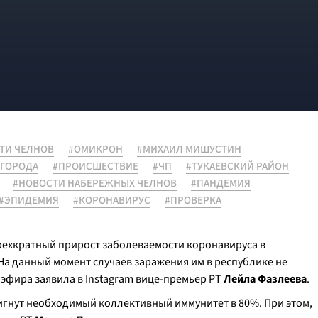
ТИ ЧЕЛНОВ
#ОМИКРОН
#МИХАИЛ МИШУСТИН
 ГОРОДА
#ПРОИСШЕСТВИЕ
#ЧП
#ТУКАЕВСКИЙ РАЙОН
#НОВОСТИ НАБЕРЕЖНЫХ ЧЕЛНОВ
#ПАНДЕМИЯ
#ЭПИДЕМИЯ
#КОРОНАВИРУС
#ПРОВЕРКА
рехкратный прирост заболеваемости коронавируса в
На данный момент случаев заражения им в республике не
 эфира заявила в Instagram вице-премьер РТ
Лейла Фазлеева
.
тигнут необходимый коллективный иммунитет в 80%. При этом,