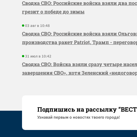
Сводка СВО: Российские войска взяли два по
грезит о победе до зимы
03 авг в 10:48
Сводка СВО: Российские войска взяли Ольго
производства ракет Patriot, Трамп - перегов
31 июл в 10:42
Сводка СВО: Войска взяли сразу четыре насе
завершения СВО», хотя Зеленский «недогово
Подпишись на рассылку “ВЕС
Узнaвай первым о новостях твоего города!