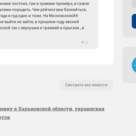
новке постоял, там в трамвае промёрз, в газеле
штамм породить. Чем рейтингами баловАться,
 года в год одно и тоже. На Московском(АК
 не выйти не зайти, в прошлом году весной
сной так с верхушки в трамвай и прыгали , в
2
Смотреть все новости
шевку в Харьковской области, украинская
ртов