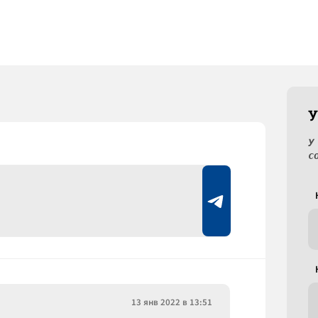
У
У
с
13 янв 2022 в 13:51