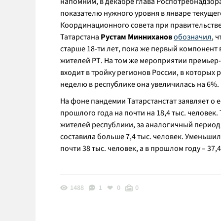
напомним, в декабре глава Роспотребнадзор
показателю нужного уровня в январе текущег
Координационного совета при правительстве
Татарстана
Рустам Минниханов
обозначил
, 
старше 18-ти лет, пока же первый компонент 
жителей РТ. На том же мероприятии премьер
входит в тройку регионов России, в которых 
неделю в республике она увеличилась на 6%.
На фоне пандемии Татарстанстат заявляет о 
прошлого года на почти на 18,4 тыс. человек.
жителей республики, за аналогичный период 2
составила больше 7,4 тыс. человек. Уменьшил
почти 38 тыс. человек, а в прошлом году – 37,
1488
1
0
0