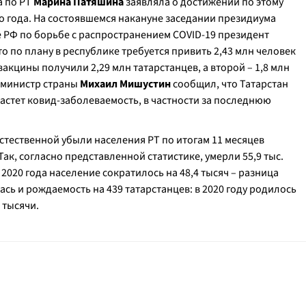
а по РТ
Марина Патяшина
заявляла о достижении по этому
о года. На состоявшемся накануне заседании президиума
 РФ по борьбе с распространением COVID-19 президент
что по плану в республике требуется привить 2,43 млн человек
вакцины получили 2,29 млн татарстанцев, а второй – 1,8 млн
-министр страны
Михаил Мишустин
сообщил, что Татарстан
растет ковид-заболеваемость, в частности за последнюю
естественной убыли населения РТ по итогам 11 месяцев
 Так, согласно представленной статистике, умерли 55,9 тыс.
020 года население сократилось на 48,4 тысяч – разница
ась и рождаемость на 439 татарстанцев: в 2020 году родилось
4 тысячи.