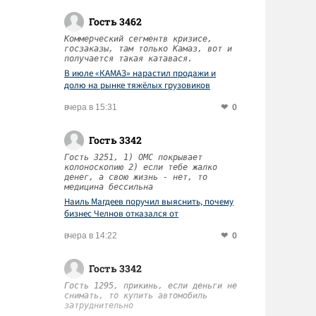
Гость 3462
Коммерческий сегментв кризисе,
госзаказы, там только Камаз, вот и
получается такая катавася.
В июле «КАМАЗ» нарастил продажи и
долю на рынке тяжёлых грузовиков
0
вчера в 15:31
Гость 3342
Гость 3251, 1) ОМС покрывает
колоноскопию 2) если тебе жалко
денег, а свою жизнь - нет, то
медицина бессильна
Наиль Магдеев поручил выяснить, почему
бизнес Челнов отказался от
диспансеризации работников
0
вчера в 14:22
Гость 3342
Гость 1295, прикинь, если деньги не
снимать, то купить автомобиль
затруднительно