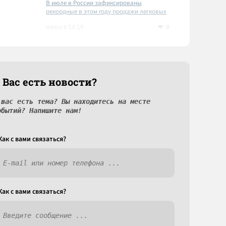
В июле в России зафиксированы
рекордные в этом году продажи легковых
автомобилей
0
вчера в 14:18
 Вас есть новости?
 вас есть тема? Вы находитесь на месте
обытий? Напишите нам!
Как c вами связаться?
Как c вами связаться?