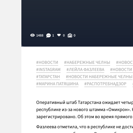
1488
1
0
0
#НОВОСТИ
#НАБЕРЕЖНЫЕ ЧЕЛНЫ
#НОВОС
#INSTAGRAM
#ЛЕЙЛА ФАЗЛЕЕВА
#НОВОСТИ
#ТАТАРСТАН
#НОВОСТИ НАБЕРЕЖНЫЕ ЧЕЛНЫ
#МАРИНА ПАТЯШИНА
#РАСПОТРЕБНАДЗОР
Оперативный штаб Татарстана ожидает четы
республике из-за нового штамма «Омикрон». 
зарегистрировано. Об этом во время прямого
Фазлеева отметила, что в республике не дос