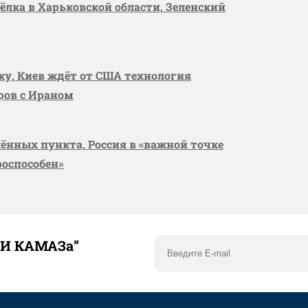
сёлка в Харьковской области, Зеленский
вку, Киев ждёт от США технология
оров с Ираном
лённых пункта, Россия в «важной точке
роспособен»
ТИ КАМАЗа”