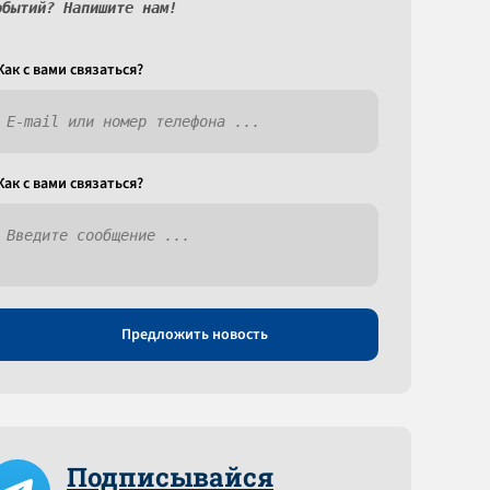
обытий? Напишите нам!
Как c вами связаться?
Как c вами связаться?
Предложить новость
Подписывайся