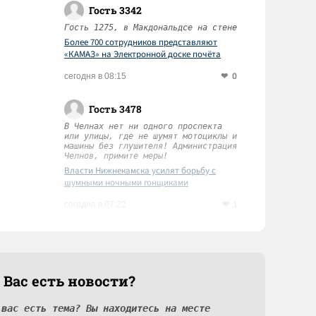
Гость 3342
Гость 1275, в Макдональдсе на стене
Более 700 сотрудников представляют
«КАМАЗ» на Электронной доске почёта
Татарстана
0
сегодня в 08:15
Гость 3478
В Челнах нет ни одного проспекта
или улицы, где не шумят мотоциклы и
машины без глушителя! Администрация
Челнов, примите меры!
Власти Нижнекамска усилят борьбу с
шумными ночными гонщиками
1
сегодня в 07:22
 Вас есть новости?
 вас есть тема? Вы находитесь на месте