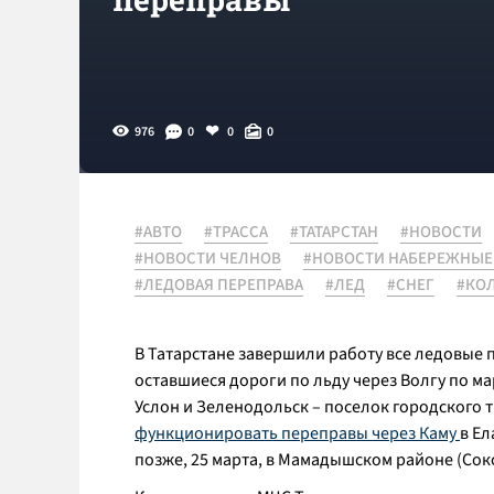
976
0
0
0
#АВТО
#ТРАССА
#ТАТАРСТАН
#НОВОСТИ
#НОВОСТИ ЧЕЛНОВ
#НОВОСТИ НАБЕРЕЖНЫЕ
#ЛЕДОВАЯ ПЕРЕПРАВА
#ЛЕД
#СНЕГ
#КО
В Татарстане завершили работу все ледовые п
оставшиеся дороги по льду через Волгу по ма
Услон и Зеленодольск – поселок городского 
функционировать переправы через Каму
в Е
позже, 25 марта, в Мамадышском районе (Сок