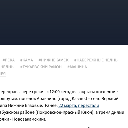
#РЕКА
#КАМА
#НИЖНЕКАМСК
#НАБЕРЕЖНЫЕ ЧЕЛНЫ
 ЧЕЛНЫ
#ТУКАЕВСКИЙ РАЙОН
#МАШИНА
ЛЕЯ
ереправы через реки - с 12:00 сегодня закрыты последние
ршрутам: посёлок Аракчино (город Казань) – село Верхний
типа Нижние Вязовые. Ранее,
22 марта, перестали
лабужском районе (Покровское-Красный Ключ), а тремя днями
олки - Новозакамский).