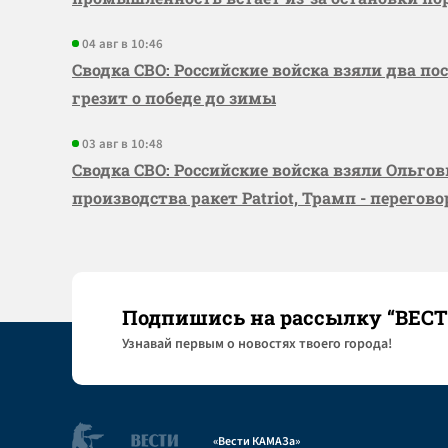
04 авг в 10:46
Сводка СВО: Российские войска взяли два по
грезит о победе до зимы
03 авг в 10:48
Сводка СВО: Российские войска взяли Ольго
производства ракет Patriot, Трамп - перегов
Подпишись на рассылку “ВЕС
Узнaвай первым о новостях твоего города!
«Вести КАМАЗа»