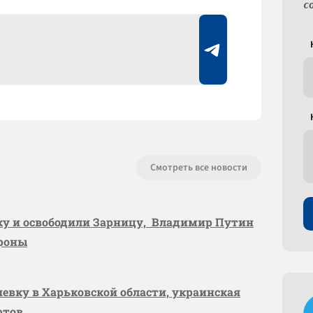
с
Смотреть все новости
вку и освободили Зарницу, Владимир Путин
ороны
шевку в Харьковской области, украинская
ртов