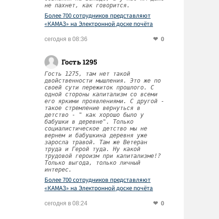
не пахнет, как говорится.
Более 700 сотрудников представляют
«КАМАЗ» на Электронной доске почёта
Татарстана
0
сегодня в 08:36
Гость 1295
Гость 1275, там нет такой
двойственности мышления. Это же по
своей сути пережиток прошлого. С
одной стороны капитализм со всеми
его яркими проявлениями. С другой -
такое стремление вернуться в
детство - " как хорошо было у
бабушки в деревне". Только
социалистическое детство мы не
вернем и бабушкина деревня уже
заросла травой. Там же Ветеран
труда и Герой туда. Ну какой
трудовой героизм при капитализме!?
Только выгода, только личный
интерес.
Более 700 сотрудников представляют
«КАМАЗ» на Электронной доске почёта
Татарстана
0
сегодня в 08:24