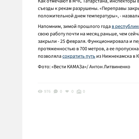
Как отмечают в МЧС Татарстана, инспекторы 
съезды к рекам разрушены. «
Переправы закры
положительной днем температуры»
, - назва
Напомним, зимой прошлого года
в республик
свою работу почти на месяц раньше, чем сейча
закрыли - 25 февраля. Функционировала и п
протяженностью в 700 метров, а ее пропускна
позволяла
сократить путь
из Нижнекамска в К
Фото: «Вести КАМАЗа»/ Антон Литвиненко
976
0
0
0