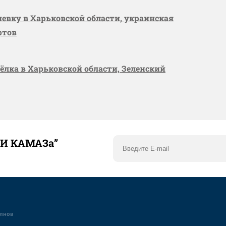
шевку в Харьковской области, украинская
ртов
сёлка в Харьковской области, Зеленский
ТИ КАМАЗа”
елнов