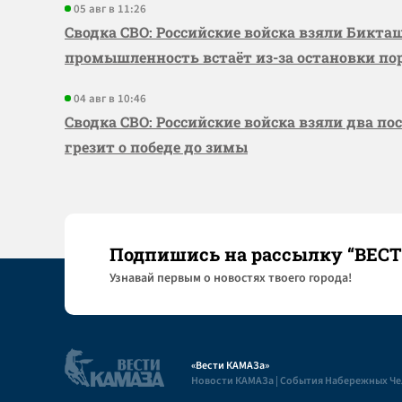
05 авг в 11:26
Сводка СВО: Российские войска взяли Бикта
промышленность встаёт из-за остановки по
04 авг в 10:46
Сводка СВО: Российские войска взяли два по
грезит о победе до зимы
Подпишись на рассылку “ВЕС
Узнaвай первым о новостях твоего города!
«Вести КАМАЗа»
Новости КАМАЗа | События Набережных Ч