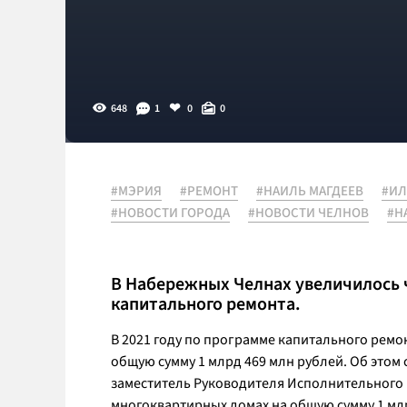
648
1
0
0
#МЭРИЯ
#РЕМОНТ
#НАИЛЬ МАГДЕЕВ
#ИЛ
#НОВОСТИ ГОРОДА
#НОВОСТИ ЧЕЛНОВ
#Н
В Набережных Челнах увеличилось 
капитального ремонта.
В 2021 году по программе капитального ремо
общую сумму 1 млрд 469 млн рублей. Об этом
заместитель Руководителя Исполнительного
многоквартирных домах на общую сумму 1 м