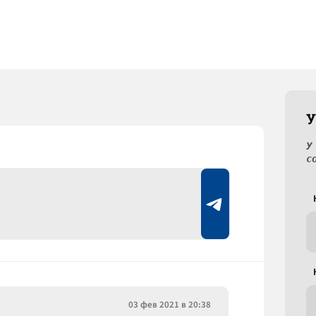
У
У
с
03 фев 2021 в 20:38