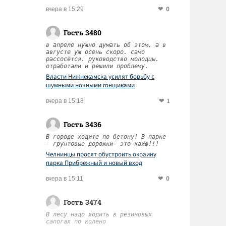
0
вчера в 15:29
Гость 3480
в апреле нужно думать об этом, а в
августе уж осень скоро. само
рассосётся. руководство молодцы.
отработали и решили проблему.
Власти Нижнекамска усилят борьбу с
шумными ночными гонщиками
1
вчера в 15:18
Гость 3436
В городе ходите по бетону! В парке
- грунтовые дорожки- это кайф!!!
Челнинцы просят обустроить окраину
парка Прибрежный и новый вход
0
вчера в 15:11
Гость 3474
В лесу надо ходить в резиновых
сапогах по колено