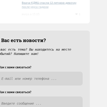
Врачи КДМЦ спасли 12-летнюю девочку
после укуса гадюки
1
вчера в 15:05
 Вас есть новости?
 вас есть тема? Вы находитесь на месте
обытий? Напишите нам!
Как c вами связаться?
Как c вами связаться?