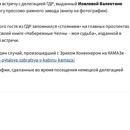
 встречу с делегацией ГДР, выданный
Иовлевой Валентине
гу прессово-рамного завода (внизу на фотографии).
го гостя из ГДР запомнился «стоянием» на главных проспектах
 своей книге «Набережные Челны – моя судьба», изданной в
й встречи.
один случай, произошедший с Эрихом Хонеккером на КАМАЗе -
r-pytalsya-zabratsya-v-kabinu-kamaza/
афии, сделанные во время посещения немецкой делегацией