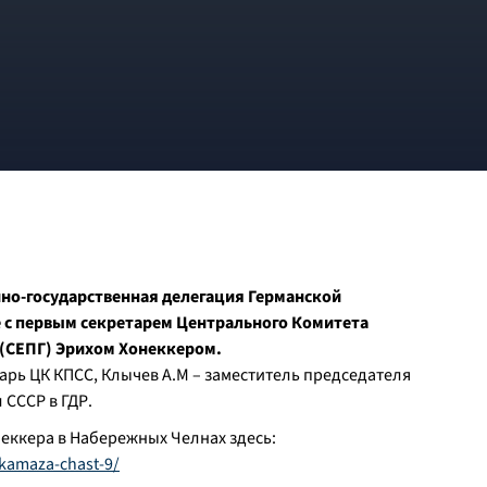
йно-государственная делегация Германской
е с первым секретарем Центрального Комитета
 (СЕПГ) Эрихом Хонеккером.
тарь ЦК КПСС, Клычев А.М – заместитель председателя
 СССР в ГДР.
ккера в Набережных Челнах здесь:
-kamaza-chast-9/