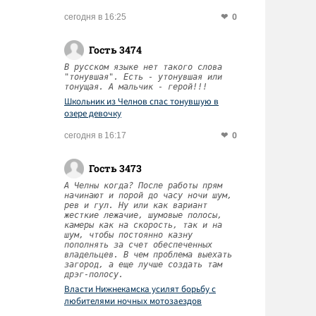
0
сегодня в 16:25
Гость 3474
В русском языке нет такого слова
"тонувшая". Есть - утонувшая или
тонущая. А мальчик - герой!!!
Школьник из Челнов спас тонувшую в
озере девочку
0
сегодня в 16:17
Гость 3473
А Челны когда? После работы прям
начинают и порой до часу ночи шум,
рев и гул. Ну или как вариант
жесткие лежачие, шумовые полосы,
камеры как на скорость, так и на
шум, чтобы постоянно казну
пополнять за счет обеспеченных
владельцев. В чем проблема выехать
загород, а еще лучше создать там
дрэг-полосу.
Власти Нижнекамска усилят борьбу с
любителями ночных мотозаездов