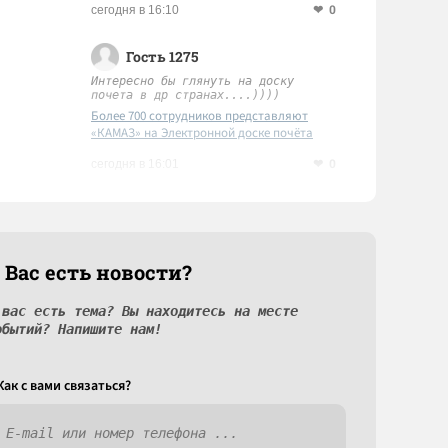
0
сегодня в 16:10
Гость 1275
Интересно бы глянуть на доску
почета в др странах....))))
Более 700 сотрудников представляют
«КАМАЗ» на Электронной доске почёта
Татарстана
0
сегодня в 16:01
 Вас есть новости?
 вас есть тема? Вы находитесь на месте
обытий? Напишите нам!
Как c вами связаться?