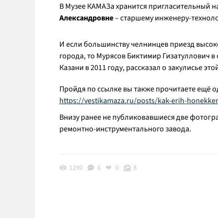
В Музее КАМАЗа хранится пригласительный на
Александровне
– старшему инженеру-техноло
И если большинству челнинцев приезд высоко
города, то Мурясов Биктимир Гизатуллович в
Казани в 2011 году, рассказал о закулисье это
Пройдя по ссылке вы также прочитаете ещё 
https://vestikamaza.ru/posts/kak-erih-honekke
Внизу ранее не публиковавшиеся две фотогр
ремонтно-инструментального завода.
1290
6
0
8