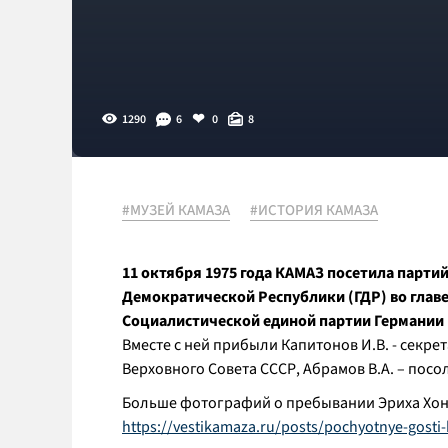
1290
6
0
8
#МУЗЕЙ КАМАЗА
#ИСТОРИЯ КАМАЗА
11 октября 1975 года КАМАЗ посетила парти
Демократической Республики (ГДР) во глав
Социалистической единой партии Германии
Вместе с ней прибыли Капитонов И.В. - секре
Верховного Совета СССР, Абрамов В.А. – посол
Больше фотографий о пребывании Эриха Хоне
https://vestikamaza.ru/posts/pochyotnye-gosti