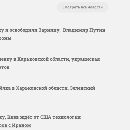
Смотреть все новости
вку и освободили Зарницу, Владимир Путин
ороны
шевку в Харьковской области, украинская
ртов
сёлка в Харьковской области, Зеленский
вку, Киев ждёт от США технология
оров с Ираном