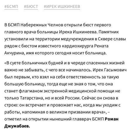
#БСМП
#БЮСТ
#ИРЕК ИШКИНЕЕВ
В БСМП Набережных Челнов открыли бюст первого
главного врача больницы Ирека Ишкинеева. Памятник
установили на территории медучреждения в Сквере славы
рядом с бюстом известного кардиохирурга Рената
Акчурина, имя которого сегодня носит больница.
«В суете больничных будней и в череде спасенных жизней
важно не забывать, с чего все начиналось. Ирек Гасымович
был первым, кто взял на себя ответственность за такую
большую больницу, тогда еще не зная о том, что она
станет флагманом экстренной медицинской помощи не
только Татарстана, но и всей России. Сейчас он снова в
строю: он встречает и провожает нас, когда мы уходим с
работы, напоминая о великом призвании врача», –
отметил на открытии нынешний главврач БСМП
Роман
Джумабаев.