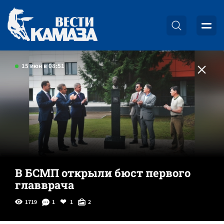
15 июн в 08:51
В БСМП открыли бюст первого
главврача
1719
1
1
2