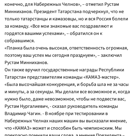
конечно, для Набережных Челнов», – отметил Рустам
Минниханов. Президент Татарстана подчеркнул, что не
только татарстанцы и камазовцы, но и вся Россия болели
за команду. «Все мои знакомые вас поздравляют и
гордятся вашими успехами», – обратился он к
собравшимся.
«Планка была очень высокая, ответственность огромная,
поэтому ваш успех мы сегодня празднуем», – заключил
Рустам Минниханов.
Он также вручил государственные награды Республики
Татарстан представителям команды «КАМАЗ-мастер».
«Была высочайшая конкуренция, и борьба шла не за часы
и минуты, а за секунды. Мы делали все возможное и, когда
нужно было, даже невозможное, чтобы не подвести вас,
Рустам Нургалиевич, - сказал руководитель команды
Владимир Чагин. - В ноябре при тестировании в
Набережных Челнах наших машин вы высказали мнение,
что «КАМАЗ» может и способен быть чемпионским. Мы
прекрасно помнили ваши слова, а мнение Президента –