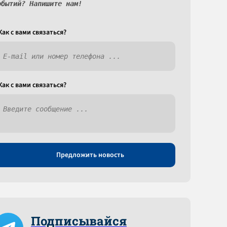
обытий? Напишите нам!
Как c вами связаться?
Как c вами связаться?
Предложить новость
Подписывайся