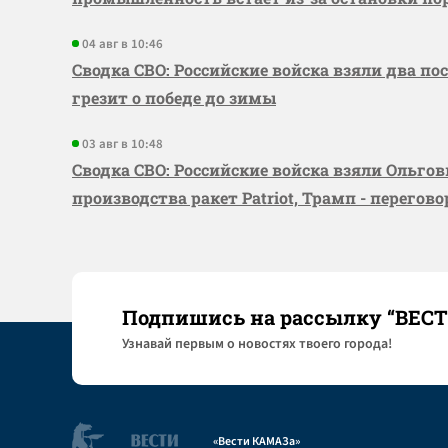
04 авг в 10:46
Сводка СВО: Российские войска взяли два по
грезит о победе до зимы
03 авг в 10:48
Сводка СВО: Российские войска взяли Ольго
производства ракет Patriot, Трамп - перегов
Подпишись на рассылку “ВЕС
Узнaвай первым о новостях твоего города!
«Вести КАМАЗа»