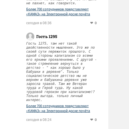
не пахнет, как говорится.
Более 700 сотрудников представляют
«КАМАЗ» на Электронной доске почёта
Татарстана
0
сегодня в 08:36
Гость 1295
Гость 1275, там нет такой
двойственности мышления. Это же по
своей сути пережиток прошлого. С
одной стороны капитализм со всеми
его яркими проявлениями. С другой -
такое стремление вернуться в
детство - " как хорошо было у
бабушки в деревне". Только
социалистическое детство мы не
вернем и бабушкина деревня уже
заросла травой. Там же Ветеран
труда и Герой туда. Ну какой
трудовой героизм при капитализме!?
Только выгода, только личный
интерес.
Более 700 сотрудников представляют
«КАМАЗ» на Электронной доске почёта
Татарстана
0
сегодня в 08:24