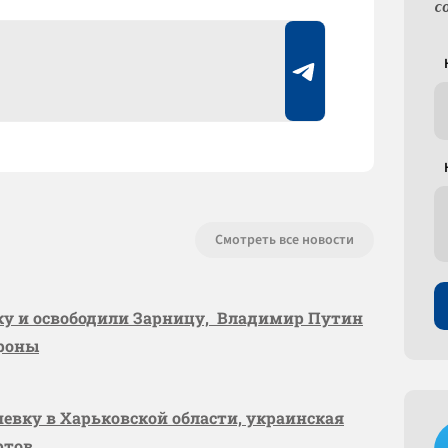
с
Смотреть все новости
вку и освободили Зарницу, Владимир Путин
ороны
шевку в Харьковской области, украинская
ртов