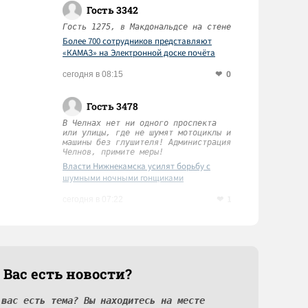
Гость 3342
Гость 1275, в Макдональдсе на стене
Более 700 сотрудников представляют
«КАМАЗ» на Электронной доске почёта
Татарстана
0
сегодня в 08:15
Гость 3478
В Челнах нет ни одного проспекта
или улицы, где не шумят мотоциклы и
машины без глушителя! Администрация
Челнов, примите меры!
Власти Нижнекамска усилят борьбу с
шумными ночными гонщиками
1
сегодня в 07:22
 Вас есть новости?
 вас есть тема? Вы находитесь на месте